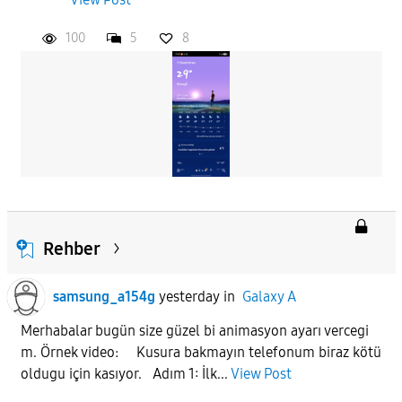
100
5
8
Rehber
samsung_a154g
yesterday
in
Galaxy A
Merhabalar bugün size güzel bi animasyon ayarı vercegi
m. Örnek video: Kusura bakmayın telefonum biraz kötü
oldugu için kasıyor. Adım 1: İlk...
View Post