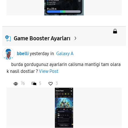
Game Booster Ayarları
bbelli
yesterday
in
Galaxy A
burda gordugunuz ayarlarin calisma mantigi tam olara
k nasil dostlar ?
View Post
76
5
3