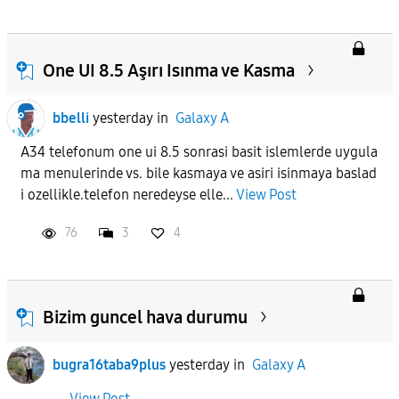
One UI 8.5 Aşırı Isınma ve Kasma
bbelli
yesterday
in
Galaxy A
A34 telefonum one ui 8.5 sonrasi basit islemlerde uygula
ma menulerinde vs. bile kasmaya ve asiri isinmaya baslad
i ozellikle.telefon neredeyse elle...
View Post
76
3
4
Bizim guncel hava durumu
bugra16taba9plus
yesterday
in
Galaxy A
View Post