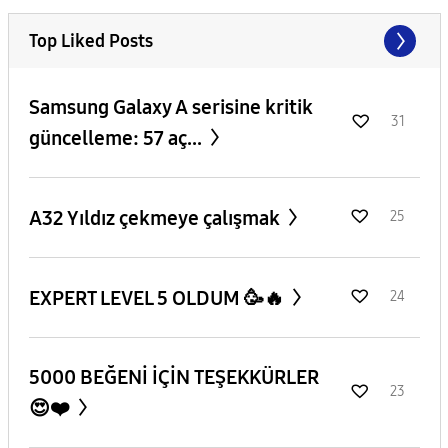
Top Liked Posts
Samsung Galaxy A serisine kritik
31
güncelleme: 57 aç...
A32 Yıldız çekmeye çalışmak
25
EXPERT LEVEL 5 OLDUM 🥳🔥
24
5000 BEĞENİ İÇİN TEŞEKKÜRLER
23
😍❤️