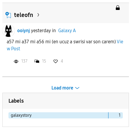
teleofn
ooiynj
yesterday
in
Galaxy A
a57 mi a37 mi a56 mi (en ucuz a swrisi var son carem)
Vie
w Post
137
15
4
Load more
Labels
galaxystory
1