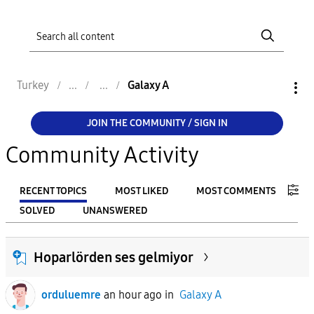
Turkey
Galaxy A
JOIN THE COMMUNITY / SIGN IN
Community Activity
RECENT TOPICS
MOST LIKED
MOST COMMENTS
SOLVED
UNANSWERED
FILTER:
Hoparlörden ses gelmiyor
From
orduluemre
an hour ago
in
Galaxy A
To