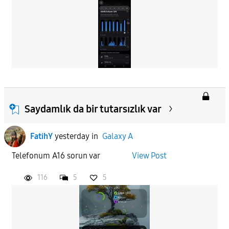
Saydamlık da bir tutarsızlık var
FatihY
yesterday
in
Galaxy A
Telefonum A16 sorun var
View Post
116
5
5