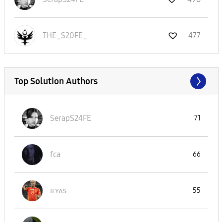
THE_S20FE_
477
Top Solution Authors
SerapS24FE
71
fca
66
ɪʟʏᴀs
55