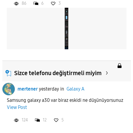
86
6
3
Sizce telefonu değiştirmeli miyim
mertener
yesterday
in
Galaxy A
Samsung galaxy a30 var biraz eskidi ne düşünüyorsunuz
View Post
124
12
5