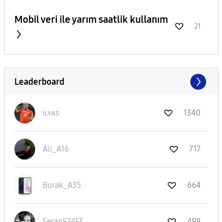
Mobil veri ile yarım saatlik kullanım
21
Leaderboard
ɪʟʏᴀs
1340
Ali_A16
717
Burak_A35
664
SerapS24FE
498