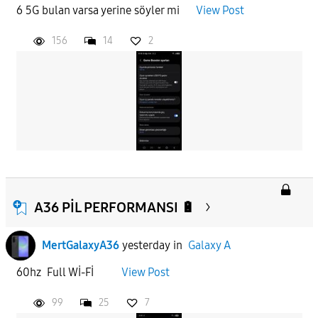
6 5G bulan varsa yerine söyler mi
View Post
156
14
2
A36 PİL PERFORMANSI 🔋
MertGalaxyA36
yesterday
in
Galaxy A
60hz Full Wİ-Fİ
View Post
99
25
7