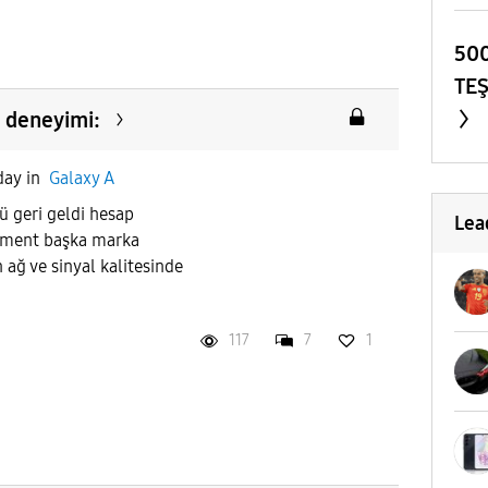
500
TE
g deneyimi:
day
in
Galaxy A
ü geri geldi hesap
Lea
gment başka marka
 ağ ve sinyal kalitesinde
117
7
1