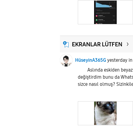
EKRANLAR LÜTFEN
HüseyinA365G
yesterday
i
Aslında eskiden beyaz bi
değiştirdim bunu da Whats
sizce nasıl olmuş? Sizinkil