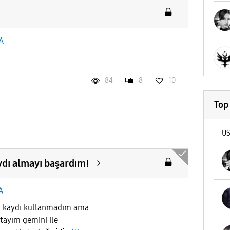
A
84
8
10
Top
U
ydı almayı başardım!
A
ran kaydı kullanmadım ama
tayım gemini ile