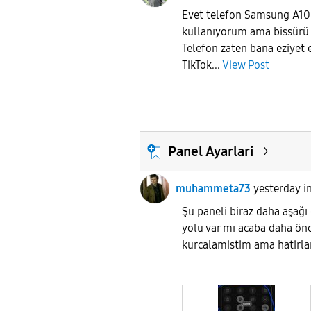
Evet telefon Samsung A10 
kullanıyorum ama bissürü
Telefon zaten bana eziyet
TikTok...
View Post
Panel Ayarlari
muhammeta73
yesterday
i
Şu paneli biraz daha aşaǧ
yolu var mı acaba daha ön
kurcalamistim ama hatir