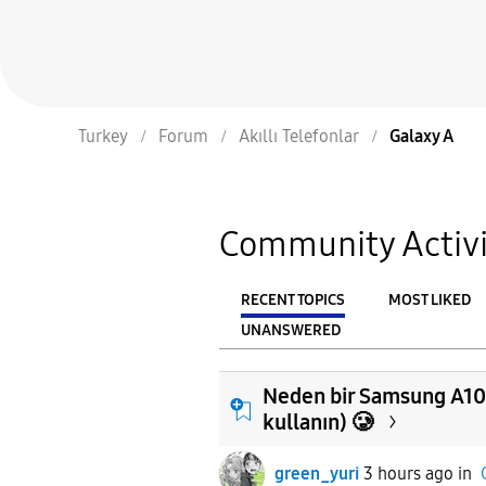
Turkey
Forum
Akıllı Telefonlar
Galaxy A
Community Activi
RECENT TOPICS
MOST LIKED
UNANSWERED
From
FILTER:
Neden bir Samsung A10 
kullanın) 🥲
green_yuri
3 hours ago
in