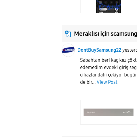
Meraklısı için scamsun
DontBuySamsung22
yester
Sabahtan beri kaç kez çökt
edemedim evdeki giriş se
cihazlar dahi çekiyor bugün
de bir...
View Post