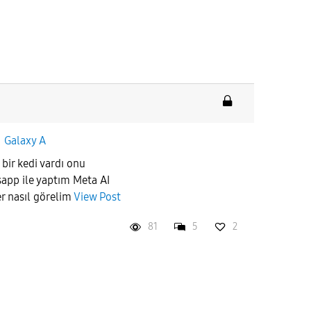
n
Galaxy A
r kedi vardı onu
app ile yaptım Meta AI
er nasıl görelim
View Post
81
5
2