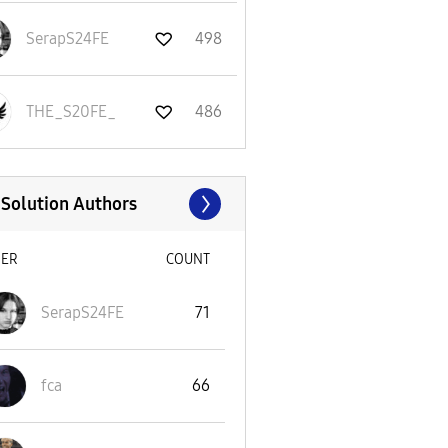
SerapS24FE
498
THE_S20FE_
486
 Solution Authors
SER
COUNT
SerapS24FE
71
fca
66