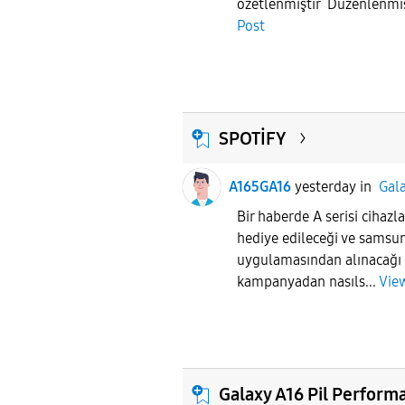
özetlenmiştir Düzenlenmiş 
Post
SPOTİFY
A165GA16
yesterday
in
Gal
Bir haberde A serisi cihaz
hediye edileceği ve sams
uygulamasından alınacağı 
kampanyadan nasıls...
Vie
Galaxy A16 Pil Performa