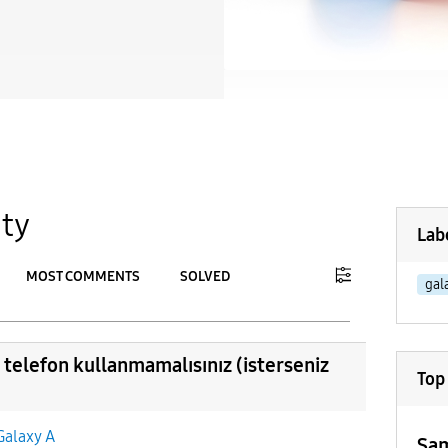
ty
Lab
MOST COMMENTS
SOLVED
gal
To
APPLY
telefon kullanmamalısınız (isterseniz
Top
Galaxy A
Sam