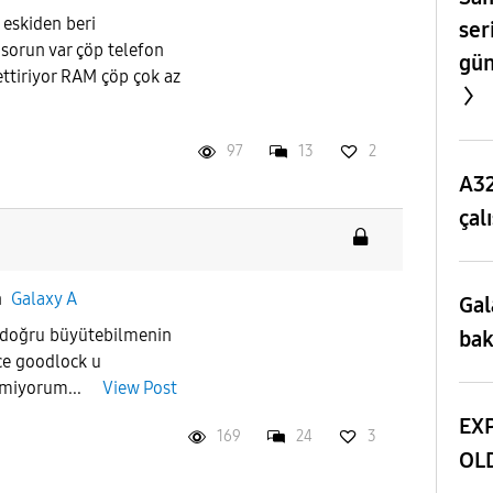
eskiden beri
ser
 sorun var çöp telefon
gün
 ettiriyor RAM çöp çok az
97
13
2
A32
çal
n
Galaxy A
Gal
ı doğru büyütebilmenin
bak
ce goodlock u
lamiyorum...
View Post
EXP
169
24
3
OL