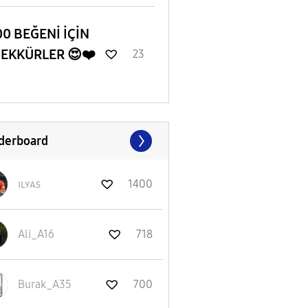
0 BEĞENİ İÇİN
ŞEKKÜRLER 😍❤️
23
derboard
ɪʟʏᴀs
1400
Ali_A16
718
Burak_A35
700