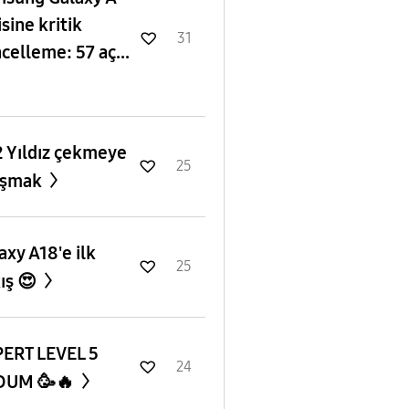
isine kritik
31
celleme: 57 aç...
 Yıldız çekmeye
25
ışmak
axy A18'e ilk
25
ış 😍
ERT LEVEL 5
24
DUM 🥳🔥