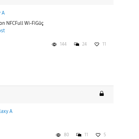
 A
n NFCFull Wi-FiGüç
ost
144
24
11
laxy A
80
11
5