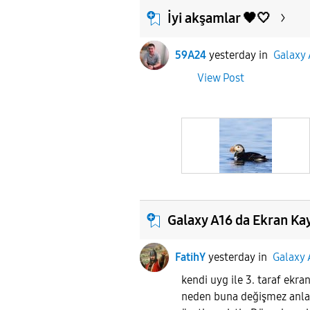
İyi akşamlar 🖤🤍
59A24
yesterday
in
Galaxy 
View Post
Galaxy A16 da Ekran Ka
FatihY
yesterday
in
Galaxy 
kendi uyg ile 3. taraf ek
neden buna değişmez anla