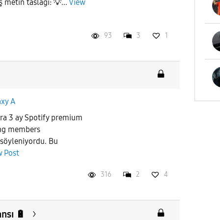
metin taslağı: 💡...
View
93
3
1
axy A
lara 3 ay Spotify premium
ung members
söyleniyordu. Bu
w Post
316
2
4
nsı 🔋