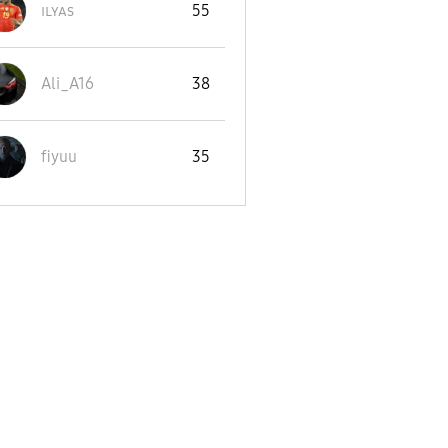
ɪʟʏᴀs
55
Ali_A16
38
fiyuu
35