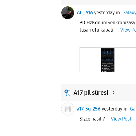
Ali_A16
yesterday
in
Galaxy
90 HzKonumSenkronizasyo
tasarrufu kapalı
View P
A17 pil süresi
a17-5g-256
yesterday
in
Ga
Sizce nasıl ?
View Post