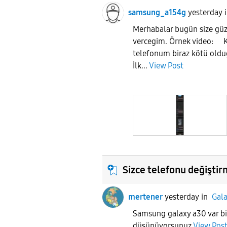
samsung_a154g
yesterday
Merhabalar bugün size güz
vercegim. Örnek video: 
telefonum biraz kötü oldug
İlk...
View Post
Sizce telefonu değiştir
mertener
yesterday
in
Gala
Samsung galaxy a30 var bi
düşünüyorsunuz
View Pos