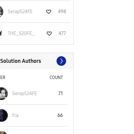
SerapS24FE
498
THE_S20FE_
477
 Solution Authors
SER
COUNT
SerapS24FE
71
fca
66