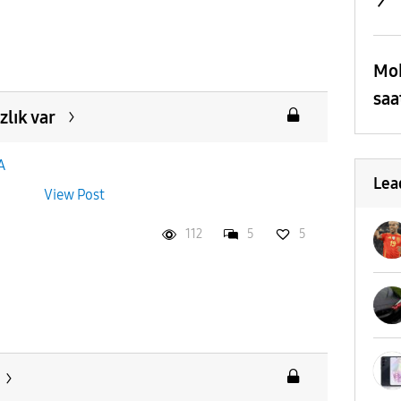
Mob
saa
zlık var
A
Lea
n var
View Post
112
5
5