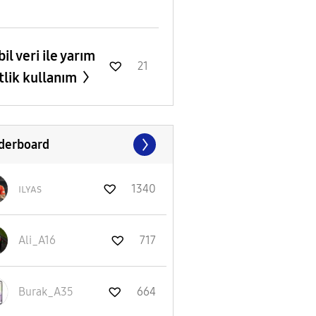
il veri ile yarım
21
tlik kullanım
derboard
ɪʟʏᴀs
1340
Ali_A16
717
Burak_A35
664