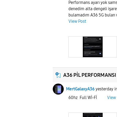
Performans ayarı yok sam
denedim alta dengeli işare
bulamadım A36 5G bulan 
View Post
A36 PİL PERFORMANSI
MertGalaxyA36
yesterday
i
60hz Full Wİ-Fİ
View 