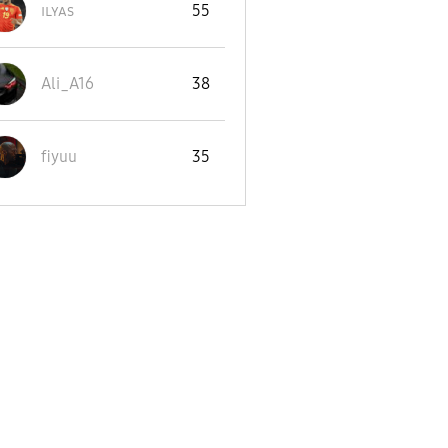
ɪʟʏᴀs
55
Ali_A16
38
fiyuu
35