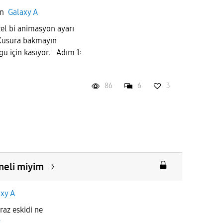
in
Galaxy A
el bi animasyon ayarı
Kusura bakmayın
u için kasıyor. Adım 1:
86
6
3
meli miyim
xy A
raz eskidi ne
t