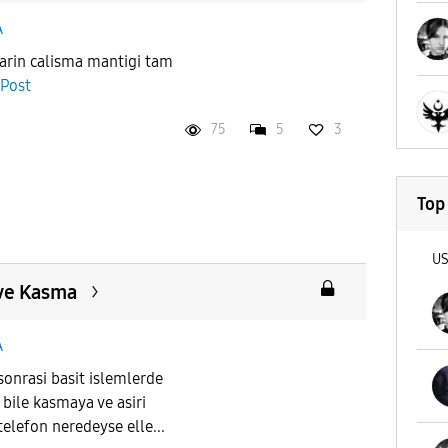
A
rin calisma mantigi tam
 Post
75
5
3
Top
U
 ve Kasma
A
onrasi basit islemlerde
bile kasmaya ve asiri
telefon neredeyse elle...