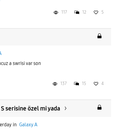
117
12
5
A
cuz a swrisi var son
137
15
4
z S serisine özel mi yada
terday
in
Galaxy A