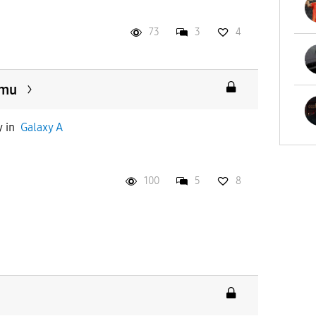
73
3
4
umu
y
in
Galaxy A
100
5
8