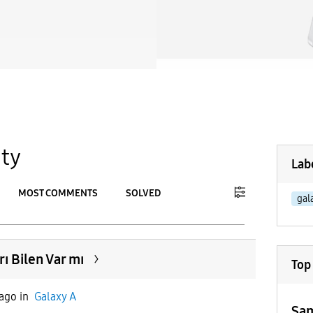
ty
Lab
MOST COMMENTS
SOLVED
gal
To
APPLY
 Bilen Var mı
Top
 ago
in
Galaxy A
Sam