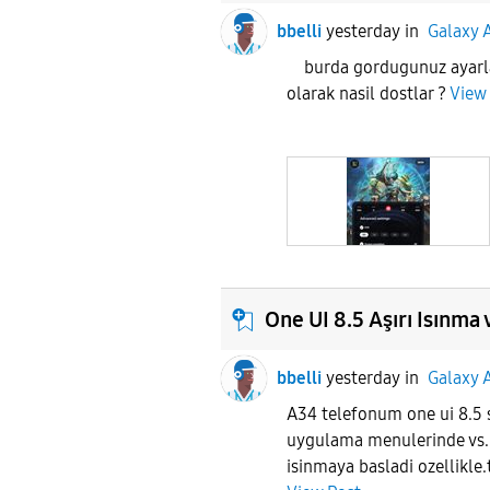
bbelli
yesterday
in
Galaxy 
burda gordugunuz ayarla
olarak nasil dostlar ?
View
One UI 8.5 Aşırı Isınma
bbelli
yesterday
in
Galaxy 
A34 telefonum one ui 8.5 s
uygulama menulerinde vs. 
isinmaya basladi ozellikle.