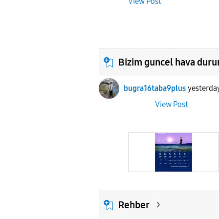
View Post
Bizim guncel hava dur
bugra16taba9plus
yesterda
View Post
Rehber