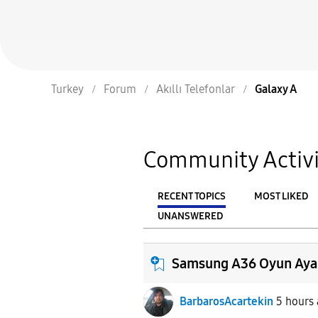
Turkey
Forum
Akıllı Telefonlar
Galaxy A
Community Activi
RECENT TOPICS
MOST LIKED
UNANSWERED
From
FILTER:
Samsung A36 Oyun Ayarı
BarbarosAcartekin
5 hours