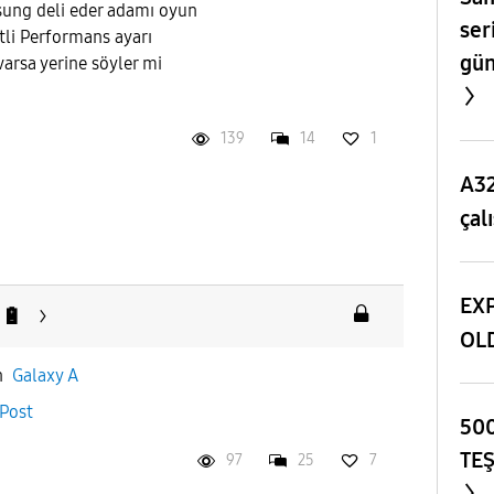
sung deli eder adamı oyun
ser
tli Performans ayarı
gün
varsa yerine söyler mi
139
14
1
A32
çal
EXP
 🔋
OL
n
Galaxy A
Post
500
TE
97
25
7