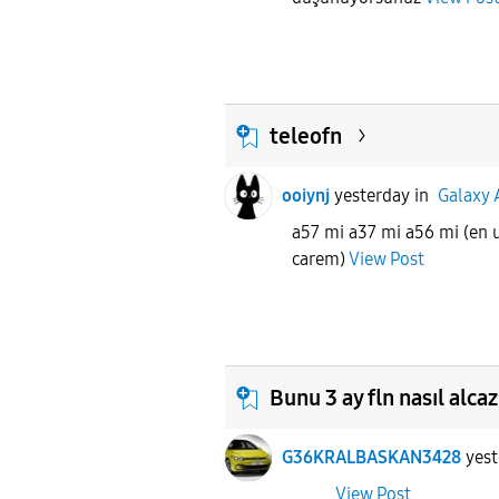
teleofn
ooiynj
yesterday
in
Galaxy 
a57 mi a37 mi a56 mi (en u
carem)
View Post
Bunu 3 ay fln nasıl alca
G36KRALBASKAN3428
yes
View Post