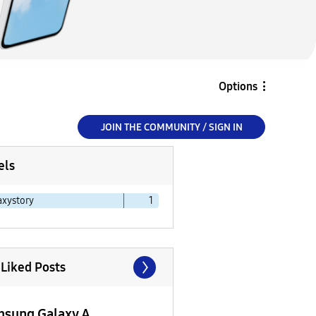
Options
JOIN THE COMMUNITY / SIGN IN
els
axystory
1
 Liked Posts
sung Galaxy A