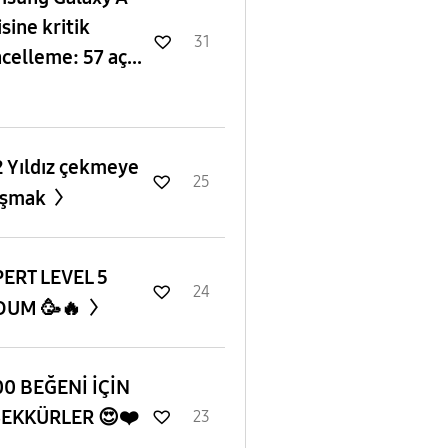
isine kritik
31
celleme: 57 aç...
 Yıldız çekmeye
25
ışmak
ERT LEVEL 5
24
DUM 🥳🔥
0 BEĞENİ İÇİN
ŞEKKÜRLER 😍❤️
23