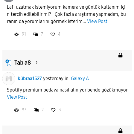
Lafı uzatmak istemiyorum kamera ve günlük kullanım içi
n tercih edilebilir mi? Çok fazla araştırma yapmadım, bu
APPLY
ranın da yorumlarını görmek isterim...
View Post
91
7
4
Tab a8
kübraa1527
yesterday
in
Galaxy A
Spotify premium bedava nasıl alınıyor bende gözükmüyor
View Post
93
2
3