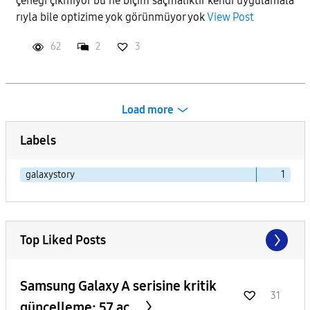
çeneği çıkmıyor bu ne biçim saçmalıktır kendi uygulamala
rıyla bile optizime yok görünmüyor yok
View Post
62
2
3
Load more
Labels
galaxystory
1
Top Liked Posts
Samsung Galaxy A serisine kritik
31
güncelleme: 57 aç...