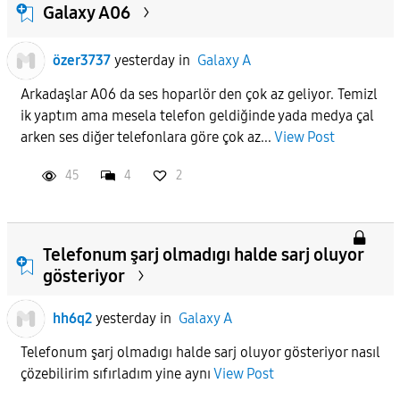
Galaxy A06
özer3737
yesterday
in
Galaxy A
Arkadaşlar A06 da ses hoparlör den çok az geliyor. Temizl
ik yaptım ama mesela telefon geldiğinde yada medya çal
arken ses diğer telefonlara göre çok az...
View Post
45
4
2
Telefonum şarj olmadıgı halde sarj oluyor
gösteriyor
hh6q2
yesterday
in
Galaxy A
Telefonum şarj olmadıgı halde sarj oluyor gösteriyor nasıl
çözebilirim sıfırladım yine aynı
View Post