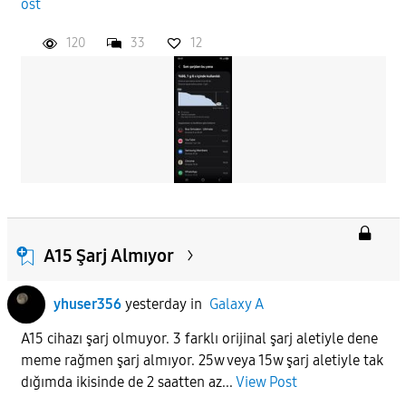
ost
120
33
12
A15 Şarj Almıyor
yhuser356
yesterday
in
Galaxy A
A15 cihazı şarj olmuyor. 3 farklı orijinal şarj aletiyle dene
meme rağmen şarj almıyor. 25w veya 15w şarj aletiyle tak
dığımda ikisinde de 2 saatten az...
View Post