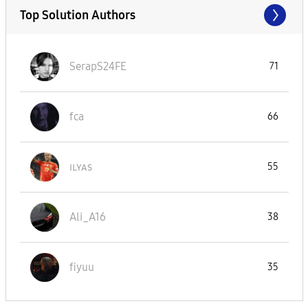
Top Solution Authors
SerapS24FE
71
fca
66
ɪʟʏᴀs
55
Ali_A16
38
fiyuu
35