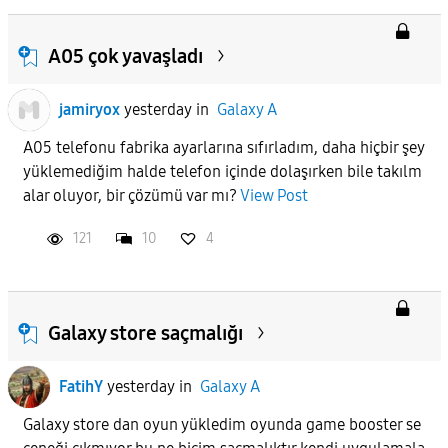
A05 çok yavaşladı
jamiryox
yesterday
in
Galaxy A
A05 telefonu fabrika ayarlarına sıfırladım, daha hiçbir şey
yüklemediğim halde telefon içinde dolaşırken bile takılm
alar oluyor, bir çözümü var mı?
View Post
121
10
4
Galaxy store saçmalığı
FatihY
yesterday
in
Galaxy A
Galaxy store dan oyun yükledim oyunda game booster se