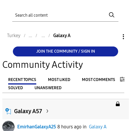
Turkey
Galaxy A
JOIN THE COMMUNITY / SIGN IN
Community Activity
RECENT TOPICS
MOST LIKED
MOST COMMENTS
SOLVED
UNANSWERED
FILTER:
From
Galaxy A57
EmirhanGalaxyA25
8 hours ago
in
Galaxy A
To