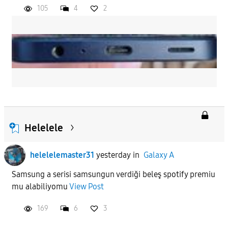
105
4
2
Helelele
helelelemaster31
yesterday
in
Galaxy A
Samsung a serisi samsungun verdiği beleş spotify premiu
mu alabiliyomu
View Post
169
6
3