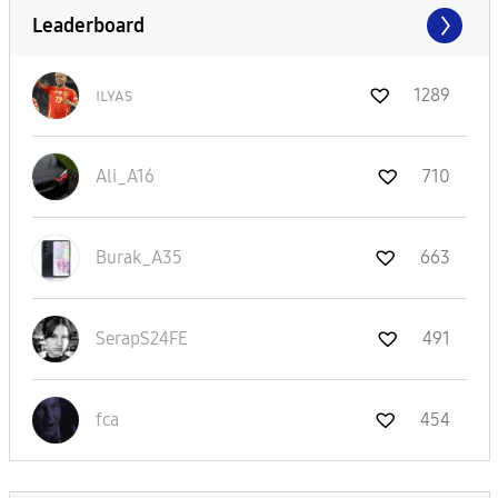
Leaderboard
ɪʟʏᴀs
1289
Ali_A16
710
Burak_A35
663
SerapS24FE
491
fca
454