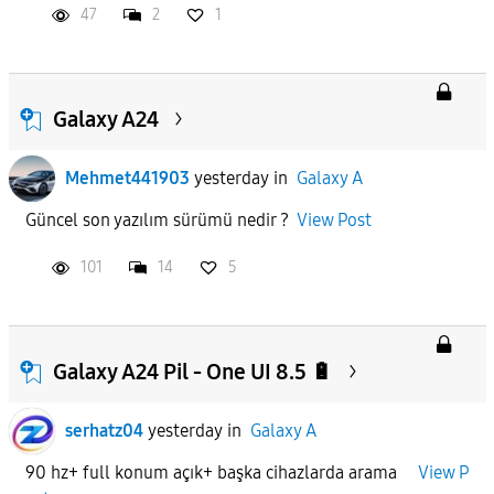
47
2
1
Galaxy A24
Mehmet441903
yesterday
in
Galaxy A
Güncel son yazılım sürümü nedir ?
View Post
101
14
5
Galaxy A24 Pil - One UI 8.5 🔋
serhatz04
yesterday
in
Galaxy A
90 hz+ full konum açık+ başka cihazlarda arama
View P