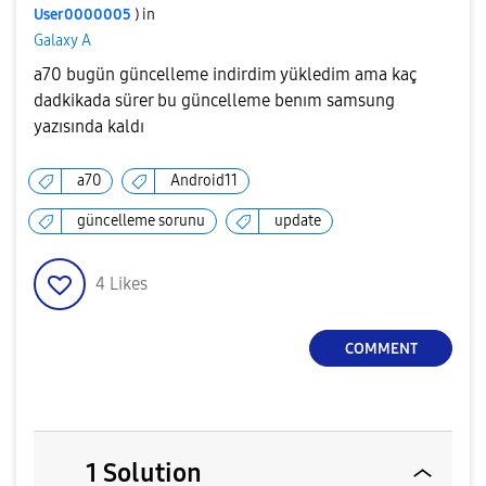
User0000005
) in
Galaxy A
a70 bugün güncelleme indirdim yükledim ama kaç
dadkikada sürer bu güncelleme benım samsung
yazısında kaldı
a70
Android11
güncelleme sorunu
update
4
Likes
COMMENT
1 Solution