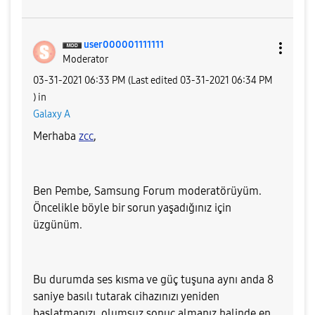
user00000111111
1
Moderator
‎03-31-2021
06:33 PM
(Last edited
‎03-31-2021
06:34 PM
) in
Galaxy A
Merhaba
zcc
,
Ben Pembe, Samsung Forum moderatörüyüm.
Öncelikle böyle bir sorun yaşadığınız için
üzgünüm.
Bu durumda ses kısma ve güç tuşuna aynı anda 8
saniye basılı tutarak cihazınızı yeniden
başlatmanızı, olumsuz sonuç almanız halinde
en