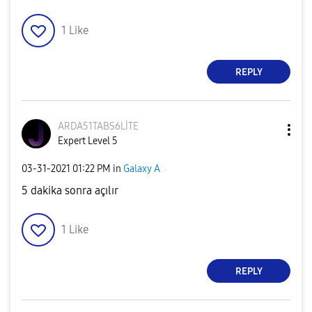
1
Like
REPLY
ARDA51TABS6LİTE
Expert Level 5
‎03-31-2021
01:22 PM
in
Galaxy A
5 dakika sonra açılır
1
Like
REPLY