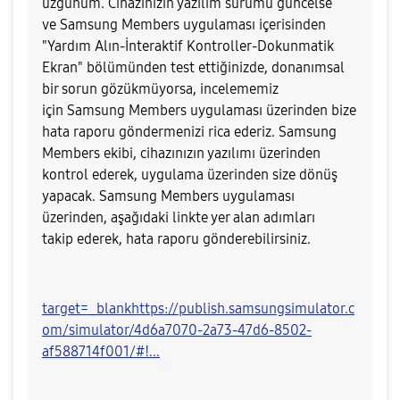
üzgünüm. Cihazınızın yazılım sürümü güncelse
ve
Samsung Members uygulaması içerisinden
"Yardım Alın-İnteraktif Kontroller-Dokunmatik
Ekran" bölümünden test ettiğinizde, donanımsal
bir sorun gözükmüyorsa, i
ncelememiz
için Samsung
Members uygulaması üzerinden bize
hata raporu göndermenizi rica ederiz. Samsung
Members ekibi, cihazınızın yazılımı üzerinden
kontrol ederek, uygulama üzerinden size dönüş
yapacak. Samsung Members uygulaması
üzerinden, aşağıdaki linkte yer alan adımları
takip ederek, hata raporu gönderebilirsiniz.
target=_blankhttps://publish.samsungsimulator.c
om/simulator/4d6a7070-2a73-47d6-8502-
af588714f001/#!...