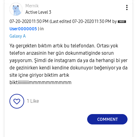
Mernik
Active Level 3
‎07-20-2020
11:30 PM
(Last edited
‎07-20-2020
11:30 PM
by
User0000005
) in
Galaxy A
Ya gerçekten bıktım artık bu telefondan. Ortası yok
telefon arızasinin her gün dokunmatiginde sorun
yaşıyorum. Şimdi de instagram da ya da herhangi bi yer
de gezinirken kendi kendine dokunuyor beğeniyor ya da
site içine giriyor biktim artık
biktiiiiiiiiimmmmmmmmmm
1
Like
COMMENT