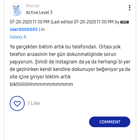
Mernik
Active Level 3
‎07-20-2020
11:30 PM
(Last edited
‎07-20-2020
11:30 PM
by
User0000005
) in
Galaxy A
Ya gerçekten bıktım artık bu telefondan. Ortası yok
telefon arızasinin her gün dokunmatiginde sorun
yaşıyorum. Şimdi de instagram da ya da herhangi bi yer
de gezinirken kendi kendine dokunuyor beğeniyor ya da
site içine giriyor biktim artık
biktiiiiiiiiimmmmmmmmmm
1
Like
COMMENT