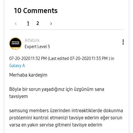
10 Comments
1
2
Alfatürk
Expert Level 5
‎07-20-2020
11:32 PM
(Last edited
‎07-20-2020
11:33 PM
) in
Galaxy A
Merhaba kardeşim
Böyle bir sorun yaşadığınız için üzgünüm sana
tavsiyem
samsung members üzerinden intreaktiklerde dokunma
problemini kontrol etmenizi tavsiye ederim eğer sorun
varsa en yakın servise gitmeni tavisye ederim