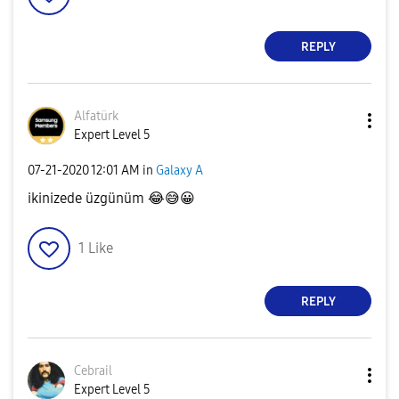
REPLY
Alfatürk
Expert Level 5
‎07-21-2020
12:01 AM
in
Galaxy A
ikinizede üzgünüm
😂
😅
😀
1
Like
REPLY
Cebrail
Expert Level 5