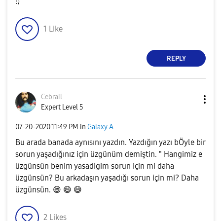
:)
1
Like
REPLY
Cebrail
Expert Level 5
‎07-20-2020
11:49 PM
in
Galaxy A
Bu arada banada aynısını yazdın. Yazdığın yazı bÖyle bir
sorun yaşadığınız için üzgünüm demiştin. " Hangimiz e
üzgünsün benim yasadigim sorun için mi daha
üzgünsün? Bu arkadaşın yaşadığı sorun için mi? Daha
üzgünsün.
😄
😄
😄
2
Likes