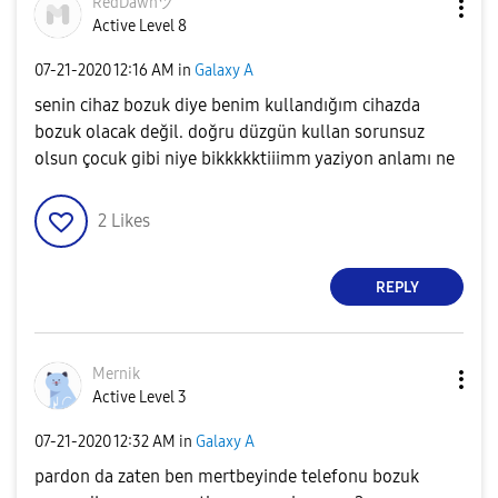
RedDawnツ
Active Level 8
‎07-21-2020
12:16 AM
in
Galaxy A
senin cihaz bozuk diye benim kullandığım cihazda
bozuk olacak değil. doğru düzgün kullan sorunsuz
olsun çocuk gibi niye bikkkkktiiimm yaziyon anlamı ne
2
Likes
REPLY
Mernik
Active Level 3
‎07-21-2020
12:32 AM
in
Galaxy A
pardon da zaten ben mertbeyinde telefonu bozuk