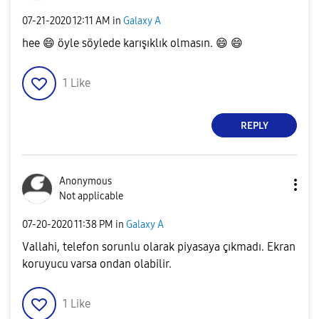
‎07-21-2020
12:11 AM
in
Galaxy A
hee
😄
öyle söylede karışıklık olmasın.
😄
😄
1
Like
REPLY
Anonymous
Not applicable
‎07-20-2020
11:38 PM
in
Galaxy A
Vallahi, telefon sorunlu olarak piyasaya çıkmadı. Ekran
koruyucu varsa ondan olabilir.
1
Like