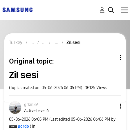
Turkey
Zil sesi
Original topic:
Zil sesi
(Topic created on: 05-06-2026 06:05 PM)
125
Views
grkm89
Active Level 6
‎05-06-2026
06:05 PM
(Last edited
‎05-06-2026
06:06 PM
by
Bordo
) in