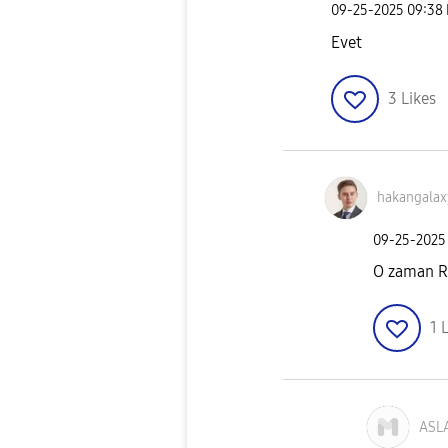
‎09-25-2025
09:38
Evet
3
Likes
hakangala
‎09-25-2025
O zaman Ra
1
L
ASL