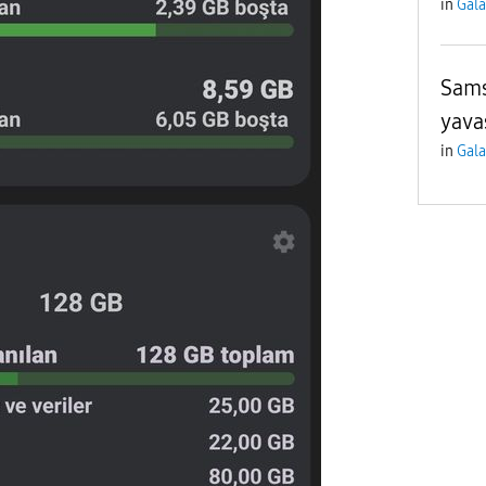
in
Gala
Sam
yava
in
Gala