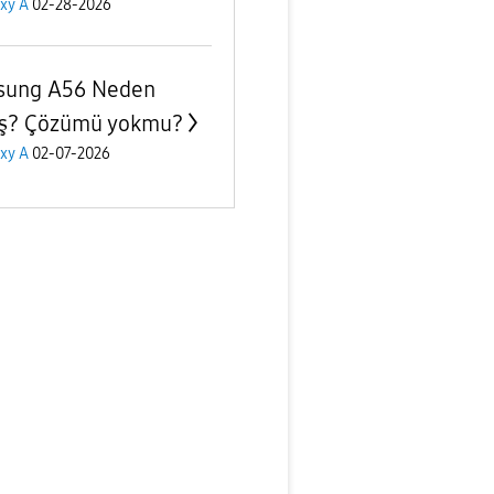
xy A
02-28-2026
sung A56 Neden
ş? Çözümü yokmu?
xy A
02-07-2026