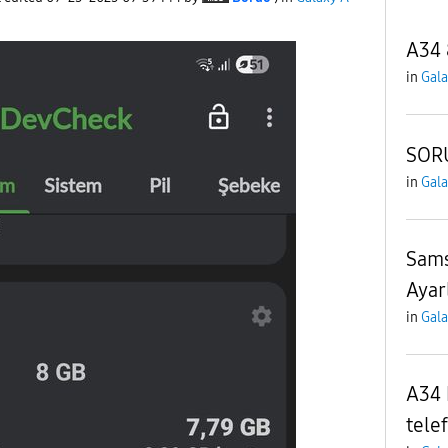
A34 
in
Gala
SOR
in
Gala
Sams
Ayar
in
Gala
A34 
tele