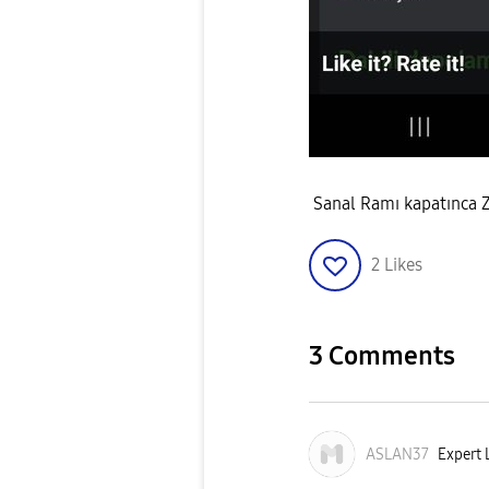
Sanal Ramı kapatınca Z
2
Likes
3 Comments
ASLAN37
Expert L