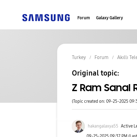
Forum
Galaxy Gallery
Turkey
Forum
Akıllı Te
Original topic:
Z Ram Sanal 
(Topic created on: 09-25-2025 09:
hakangalaxya55
Active L
‎09-25-2025
09:37 PM
(Las