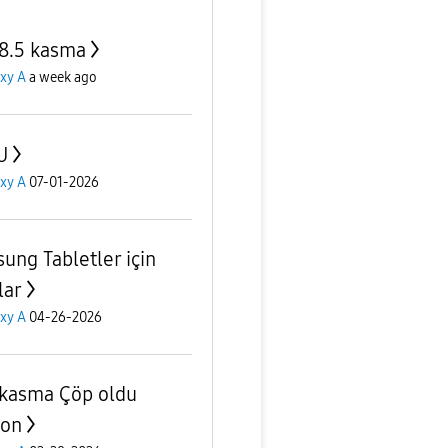
8.5 kasma
xy A
a week ago
U
xy A
07-01-2026
ung Tabletler için
lar
xy A
04-26-2026
kasma Çöp oldu
fon