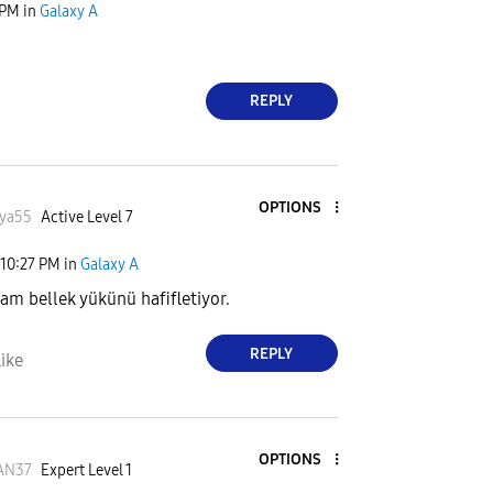
 PM
in
Galaxy A
REPLY
OPTIONS
xya55
Active Level 7
10:27 PM
in
Galaxy A
m bellek yükünü hafifletiyor.
REPLY
ike
OPTIONS
AN37
Expert Level 1