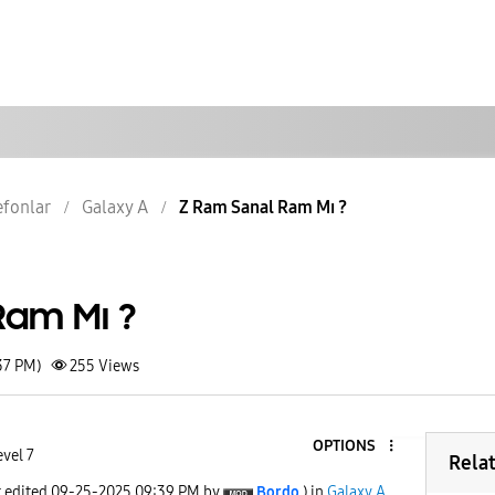
lefonlar
Galaxy A
Z Ram Sanal Ram Mı ?
Ram Mı ?
37 PM)
255
Views
OPTIONS
evel 7
Rela
t edited
‎09-25-2025
09:39 PM
by
Bordo
) in
Galaxy A