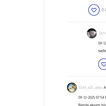
0
ÜçYı
‎09-1
sade
Er3n_s25_ultra
A
‎09-12-2025
07:54
Bende akşam bile