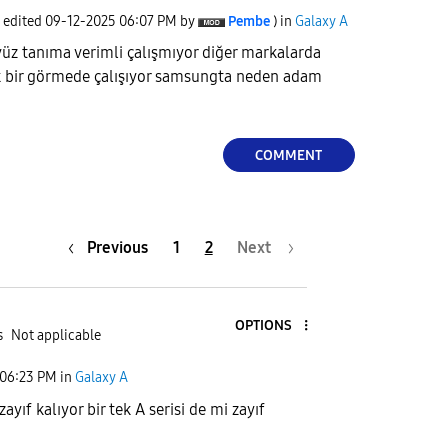
t edited
‎09-12-2025
06:07 PM
by
Pembe
) in
Galaxy A
üz tanıma verimli çalışmıyor diğer markalarda
ak bir görmede çalışıyor samsungta neden adam
COMMENT
Previous
1
2
Next
OPTIONS
s
Not applicable
06:23 PM
in
Galaxy A
 zayıf kalıyor bir tek A serisi de mi zayıf