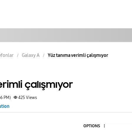
lefonlar
Galaxy A
Yüz tanıma verimli çalışmıyor
rimli çalışmıyor
06 PM)
425
Views
ution
OPTIONS