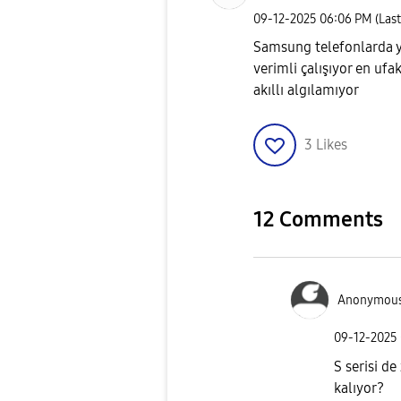
‎09-12-2025
06:06 PM
(Las
Samsung telefonlarda y
verimli çalışıyor en uf
akıllı algılamıyor
3
Likes
12 Comments
Anonymou
‎09-12-2025
S serisi de
kalıyor?