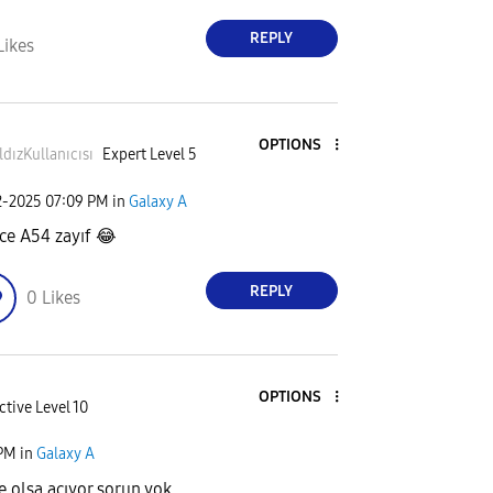
REPLY
Likes
OPTIONS
ldızKullanı
cısı
Expert Level 5
2-2025
07:09 PM
in
Galaxy A
ce A54 zayıf
😂
REPLY
0
Likes
OPTIONS
ctive Level 10
 PM
in
Galaxy A
 olsa açıyor sorun yok