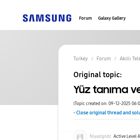
Forum
Galaxy Gallery
Turkey
Forum
Akıllı Te
Original topic:
Yüz tanıma ve
(Topic created on: 09-12-2025 06:
- Close original thread and sol
Niyazigndz
Active Level 4