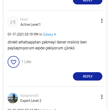
REPLY
Nisiii
Active Level 1
‎01-17-2021
03:19 PM
in
Galaxy A
direkt whatsapptan çekmeyi dener msiiniz ben
paylaşmıyorum wpde çekiyorum çünkü
1
Like
REPLY
Karaprens61
Expert Level 2