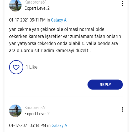
Karaprens61
Expert Level 2
‎01-17-2021
03:11 PM
in
Galaxy A
yan cekme yan çekince ole olmasi normal bide
cekerken kamera işaretler var zumlamam falan onların
yan yatıyorsa cekerden onda olabilir.. valla bende ara
ara oluordu sifirladim kamerayi düzelti.
1
Like
REPLY
Karaprens61
Expert Level 2
‎01-17-2021
03:14 PM
in
Galaxy A