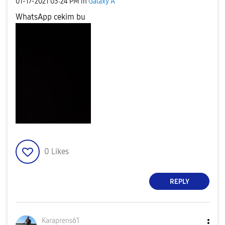
‎01-17-2021
03:24 PM
in
Galaxy A
WhatsApp cekim bu
0
Likes
REPLY
Karaprens61