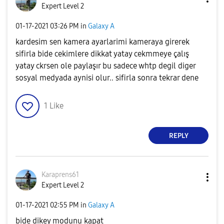
Expert Level 2
‎01-17-2021
03:26 PM
in
Galaxy A
kardesim sen kamera ayarlarimi kameraya girerek
sifirla bide cekimlere dikkat yatay cekmmeye çalış
yatay ckrsen ole paylaşır bu sadece whtp degil diger
sosyal medyada aynisi olur.. sifirla sonra tekrar dene
1
Like
REPLY
Karaprens61
Expert Level 2
‎01-17-2021
02:55 PM
in
Galaxy A
bide dikey modunu kapat