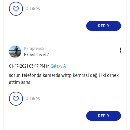
0
Likes
REPLY
Karaprens61
Expert Level 2
‎01-17-2021
03:17 PM
in
Galaxy A
sorun telefonda kamerda whtp kemrasi değil iki ornek
attim sana
0
Likes
REPLY