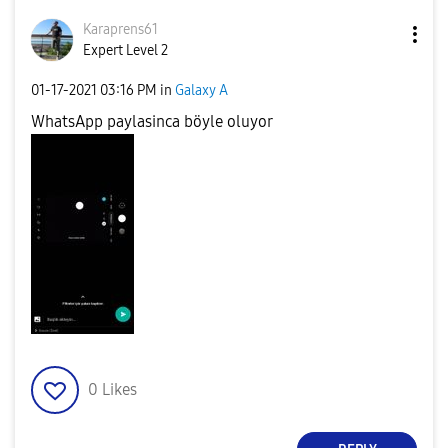
Karaprens61
Expert Level 2
‎01-17-2021
03:16 PM
in
Galaxy A
WhatsApp paylasinca böyle oluyor
0
Likes