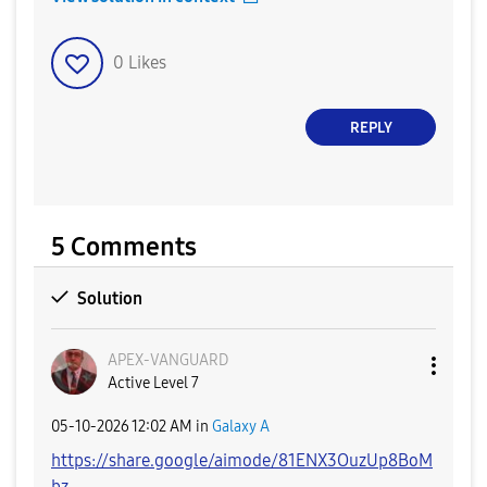
0
Likes
REPLY
5 Comments
Solution
APEX-VANGUARD
Active Level 7
‎05-10-2026
12:02 AM
in
Galaxy A
https://share.google/aimode/81ENX3OuzUp8BoM
bz