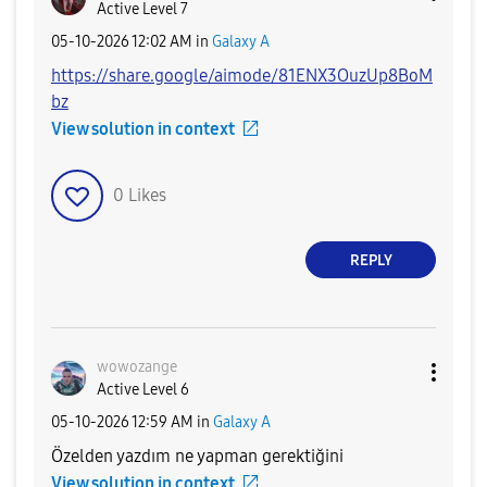
Active Level 7
‎05-10-2026
12:02 AM
in
Galaxy A
https://share.google/aimode/81ENX3OuzUp8BoM
bz
View solution in context
0
Likes
REPLY
wowozange
Active Level 6
‎05-10-2026
12:59 AM
in
Galaxy A
Özelden yazdım ne yapman gerektiğini
View solution in context