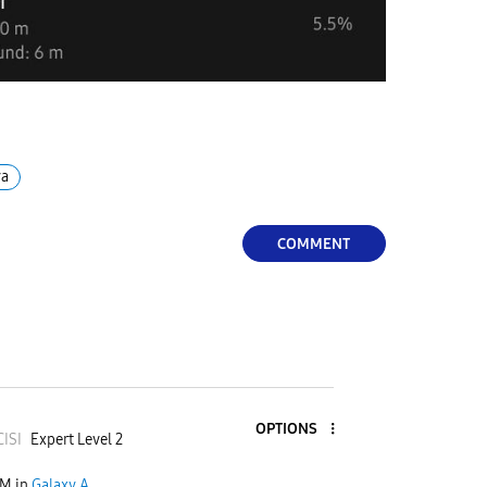
ya
COMMENT
OPTIONS
C
ISI
Expert Level 2
PM
in
Galaxy A