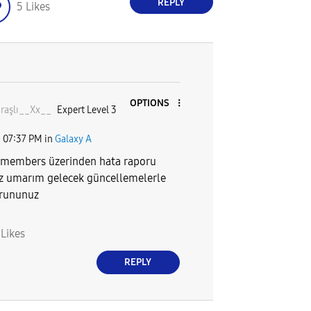
REPLY
5
Likes
OPTIONS
aşlı__
Xx__
Expert Level 3
1
07:37 PM
in
Galaxy A
members üzerinden hata raporu
z umarım gelecek güncellemelerle
orununuz
3
Likes
REPLY