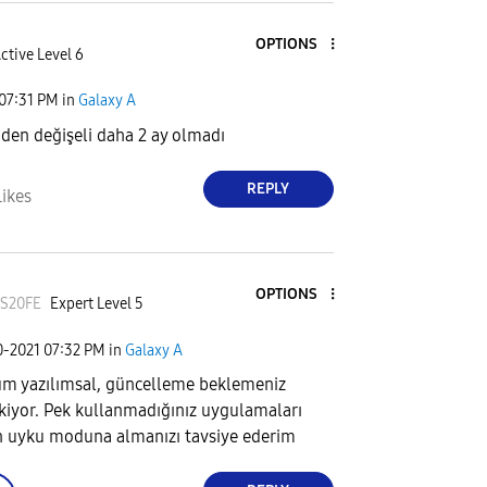
OPTIONS
ctive Level 6
07:31 PM
in
Galaxy A
tiden değişeli daha 2 ay olmadı
REPLY
Likes
OPTIONS
aS20FE
Expert Level 5
0-2021
07:32 PM
in
Galaxy A
m yazılımsal, güncelleme beklemeniz
kiyor. Pek kullanmadığınız uygulamaları
n uyku moduna almanızı tavsiye ederim