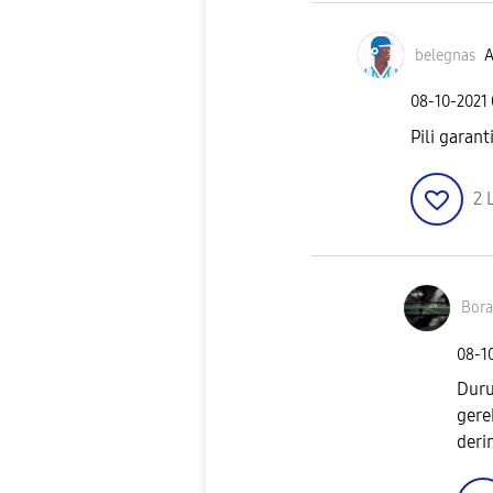
belegnas
A
‎08-10-2021
Pili garan
2
Bor
‎08-1
Duru
gere
deri