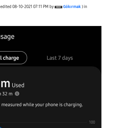
 edited
‎08-10-2021
07:11 PM
by
Gökırmak
) in