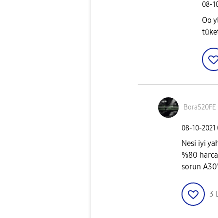
‎08-1
Oo y
tüke
BoraS20FE
‎08-10-2021
Nesi iyi ya
%80 harcam
sorun A30'
3