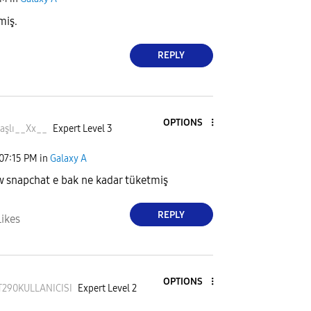
miş.
REPLY
OPTIONS
aşlı__
Xx__
Expert Level 3
07:15 PM
in
Galaxy A
aw snapchat e bak ne kadar tüketmiş
REPLY
Likes
OPTIONS
T290KULLANIC
ISI
Expert Level 2