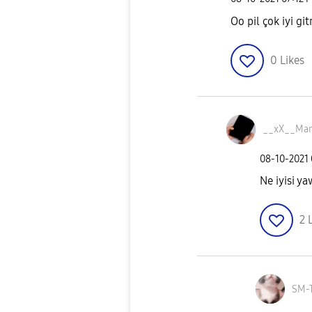
Oo pil çok iyi git
0
Likes
__xX__Mar
‎08-10-2021
Ne iyisi y
2
SM-