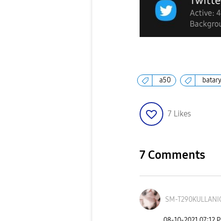
a50
batar
7
Likes
7 Comments
SM-T290KULLANI
‎08-10-2021
07:12 