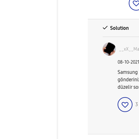
Solution
__xX__Mar
‎08-10-202
Samsung 
gönderini
düzelir s