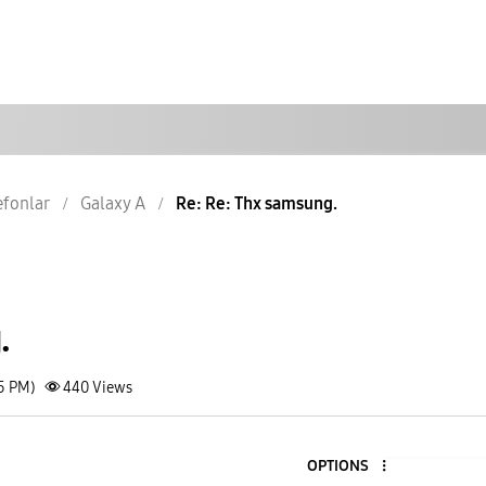
lefonlar
Galaxy A
Re: Re: Thx samsung.
.
15 PM)
440
Views
OPTIONS