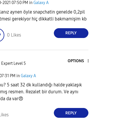
0-2021
07:50 PM
in
Galaxy A
lanız aynen öyle snapchatin genelde 0,2pil
tmesi gerekiyor hiç dikkatli bakmamişim kb
REPLY
0
Likes
OPTIONS
Expert Level 5
07:31 PM
in
Galaxy A
hu? 5 saat 32 dk kullandığı halde yaklaşık
ış resmen. Rezalet bir durum. Ve aynı
da da var
😠
REPLY
Likes