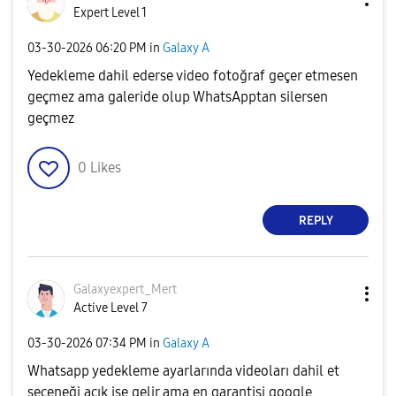
Expert Level 1
‎03-30-2026
06:20 PM
in
Galaxy A
Yedekleme dahil ederse video fotoğraf geçer etmesen
geçmez ama galeride olup WhatsApptan silersen
geçmez
0
Likes
REPLY
Galaxyexpert_Me
rt
Active Level 7
‎03-30-2026
07:34 PM
in
Galaxy A
Whatsapp yedekleme ayarlarında videoları dahil et
seçeneği açık ise gelir ama en garantisi google