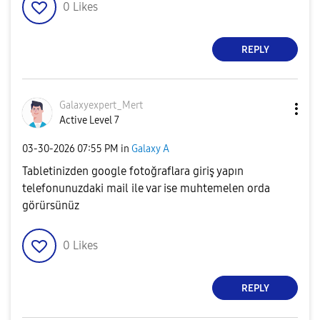
0
Likes
REPLY
Galaxyexpert_Me
rt
Active Level 7
‎03-30-2026
07:55 PM
in
Galaxy A
Tabletinizden google fotoğraflara giriş yapın
telefonunuzdaki mail ile var ise muhtemelen orda
görürsünüz
0
Likes
REPLY