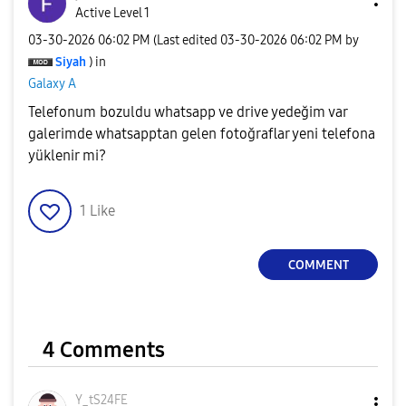
Active Level 1
‎03-30-2026
06:02 PM
(Last edited
‎03-30-2026
06:02 PM
by
Siyah
) in
Galaxy A
Telefonum bozuldu whatsapp ve drive yedeğim var
galerimde whatsapptan gelen fotoğraflar yeni telefona
yüklenir mi?
1
Like
COMMENT
4 Comments
Y_tS24FE