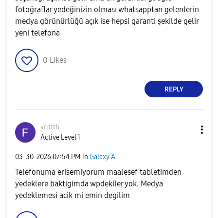
fotoğraflar yedeğinizin olması whatsapptan gelenlerin
medya görünürlüğü açık ise hepsi garanti şekilde gelir
yeni telefona
0
Likes
REPLY
yrittth
Active Level 1
‎03-30-2026
07:54 PM
in
Galaxy A
Telefonuma erisemiyorum maalesef tabletimden
yedeklere baktigimda wpdekiler yok. Medya
yedeklemesi acik mi emin degilim