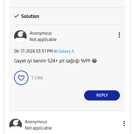
Solution
Anonymous
Not applicable
‎06-17-2024
03:51 PM
in
Galaxy A
Gayet iyi benim S24+ pil sağlığı %99
😂
1
Like
REPLY
Anonymous
Not applicable