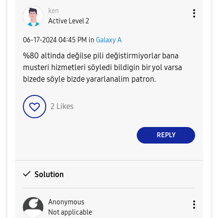
ken
Active Level 2
‎06-17-2024
04:45 PM
in
Galaxy A
%80 altinda değilse pili değistirmiyorlar bana
musteri hizmetleri söyledi bildigin bir yol varsa
bizede söyle bizde yararlanalim patron.
2
Likes
REPLY
Solution
Anonymous
Not applicable