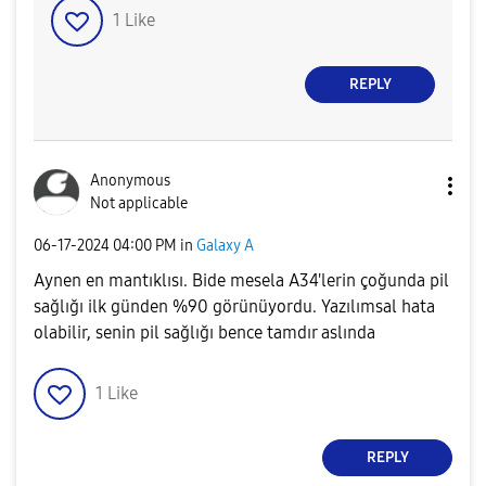
1
Like
REPLY
Anonymous
Not applicable
‎06-17-2024
04:00 PM
in
Galaxy A
Aynen en mantıklısı. Bide mesela A34'lerin çoğunda pil
sağlığı ilk günden %90 görünüyordu. Yazılımsal hata
olabilir, senin pil sağlığı bence tamdır aslında
1
Like
REPLY