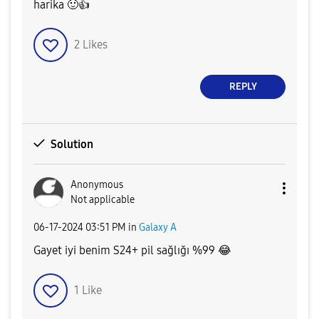
harika
🙂
👍
2
Likes
REPLY
Solution
Anonymous
Not applicable
‎06-17-2024
03:51 PM
in
Galaxy A
Gayet iyi benim S24+ pil sağlığı %99
😂
1
Like