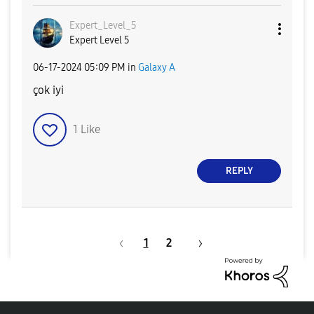
Expert_Level_5
Expert Level 5
‎06-17-2024
05:09 PM
in
Galaxy A
çok iyi
1
Like
REPLY
1
2