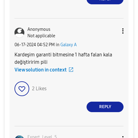
Anonymous
Not applicable
‎06-17-2024
04:52 PM
in
Galaxy A
Kardeşim garanti bitmesine 1 hafta falan kala
değiştiririm pili
View solution in context
2
Likes
REPLY
Expert_Level_5