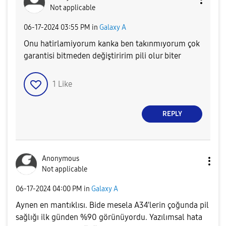
Not applicable
‎06-17-2024
03:55 PM
in
Galaxy A
Onu hatirlamiyorum kanka ben takınmıyorum çok
garantisi bitmeden değiştiririm pili olur biter
1
Like
REPLY
Anonymous
Not applicable
‎06-17-2024
04:00 PM
in
Galaxy A
Aynen en mantıklısı. Bide mesela A34'lerin çoğunda pil
sağlığı ilk günden %90 görünüyordu. Yazılımsal hata