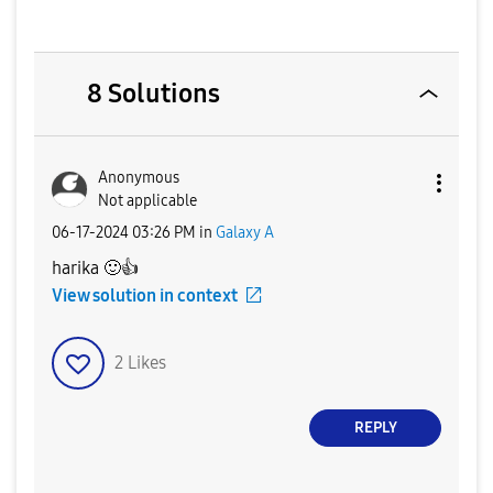
8 Solutions
Anonymous
Not applicable
‎06-17-2024
03:26 PM
in
Galaxy A
harika
🙂
👍
View solution in context
2
Likes
REPLY