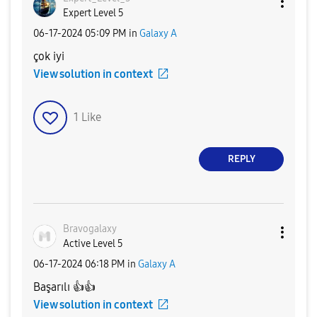
Expert Level 5
‎06-17-2024
05:09 PM
in
Galaxy A
çok iyi
View solution in context
1
Like
REPLY
Bravogalaxy
Active Level 5
‎06-17-2024
06:18 PM
in
Galaxy A
Başarılı
👍
👍
View solution in context