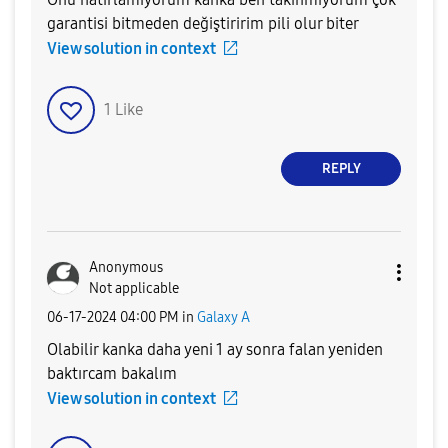
garantisi bitmeden değiştiririm pili olur biter
View solution in context
1
Like
REPLY
Anonymous
Not applicable
‎06-17-2024
04:00 PM
in
Galaxy A
Olabilir kanka daha yeni 1 ay sonra falan yeniden
baktırcam bakalım
View solution in context