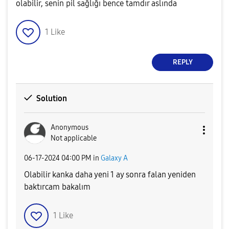
olabilir, senin pil sağlığı bence tamdır aslında
1
Like
REPLY
Solution
Anonymous
Not applicable
‎06-17-2024
04:00 PM
in
Galaxy A
Olabilir kanka daha yeni 1 ay sonra falan yeniden
baktırcam bakalım
1
Like