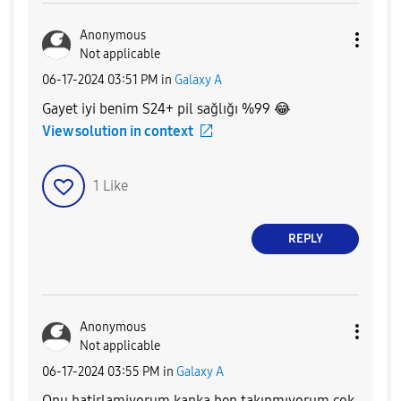
Anonymous
Not applicable
‎06-17-2024
03:51 PM
in
Galaxy A
Gayet iyi benim S24+ pil sağlığı %99
😂
View solution in context
1
Like
REPLY
Anonymous
Not applicable
‎06-17-2024
03:55 PM
in
Galaxy A
Onu hatirlamiyorum kanka ben takınmıyorum çok