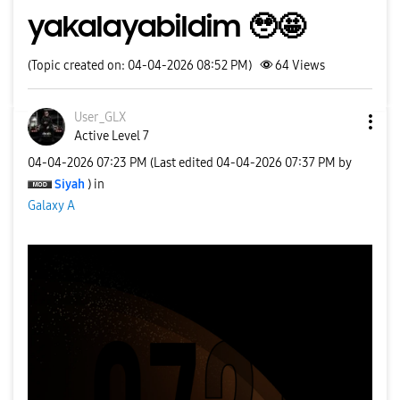
yakalayabildim 🥹🤩
(Topic created on: 04-04-2026 08:52 PM)
64
Views
User_GLX
Active Level 7
‎04-04-2026
07:23 PM
(Last edited
‎04-04-2026
07:37 PM
by
Siyah
) in
Galaxy A