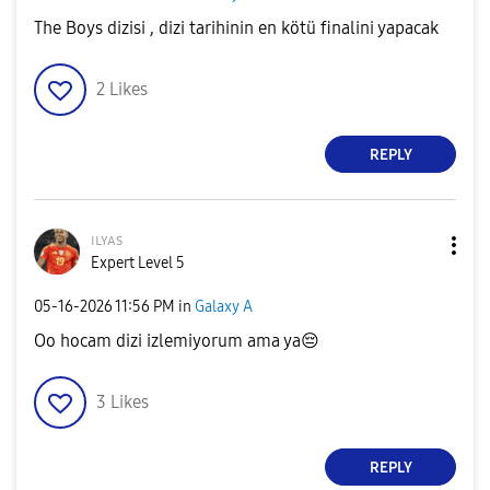
The Boys dizisi , dizi tarihinin en kötü finalini yapacak
2
Likes
REPLY
ɪʟʏᴀs
Expert Level 5
‎05-16-2026
11:56 PM
in
Galaxy A
Oo hocam dizi izlemiyorum ama ya
😔
3
Likes
REPLY