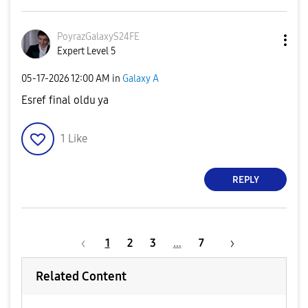
PoyrazGalaxyS24
FE
Expert Level 5
‎05-17-2026
12:00 AM
in
Galaxy A
Esref final oldu ya
1
Like
REPLY
1
2
3
…
7
Related Content