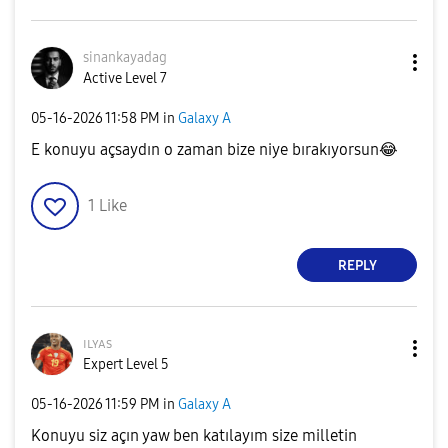
sinankayadag
Active Level 7
‎05-16-2026
11:58 PM
in
Galaxy A
E konuyu açsaydın o zaman bize niye bırakıyorsun
😂
1
Like
REPLY
ɪʟʏᴀs
Expert Level 5
‎05-16-2026
11:59 PM
in
Galaxy A
Konuyu siz açın yaw ben katılayım size milletin