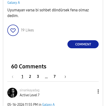
Galaxy A
Uyumayan varsa bi sohbet döndürsek fena olmaz
dedim.
19
Likes
COMMENT
60 Comments
1
2
3
…
7
sinankayadag
Active Level 7
‎05-16-2026
11:55 PM
in
Galaxy A