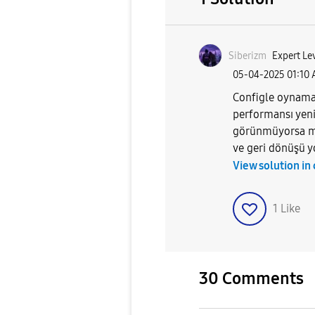
Siberizm
Expert Lev
‎05-04-2025
01:10
Configle oynamay
performansı yeni
görünmüyorsa mu
ve geri dönüşü y
View solution in
1
Like
30 Comments