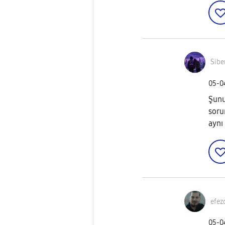
Sibe
‎05-
Şunu
soru
aynı
efez
‎05-