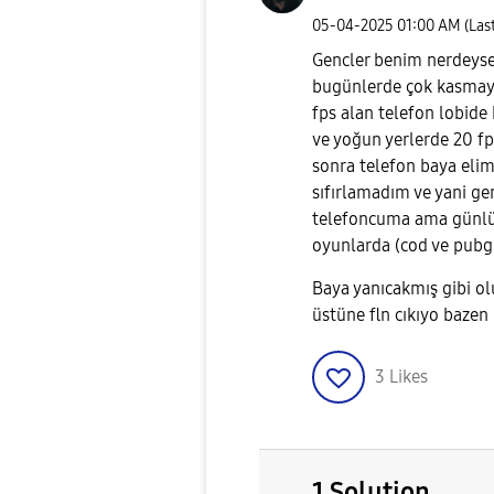
‎05-04-2025
01:00 AM
(Las
Gencler benim nerdeyse
bugünlerde çok kasmaya
fps alan telefon lobide
ve yoğun yerlerde 20 fp
sonra telefon baya eli
sıfırlamadım ve yani gen
telefoncuma ama günlük
oyunlarda (cod ve pubg
Baya yanıcakmış gibi ol
üstüne fln cıkıyo baze
3
Likes
1 Solution