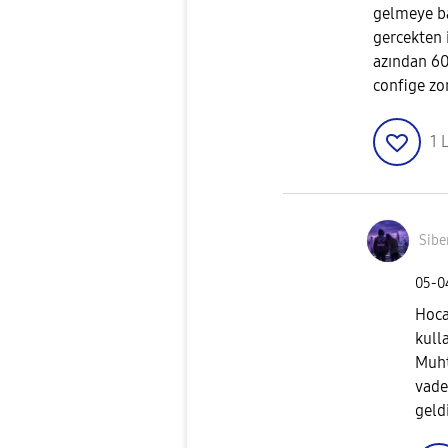
gelmeye b
gercekten 
azından 60
confige zo
1
L
Sibe
‎05-
Hoca
kull
Muht
vade
geld