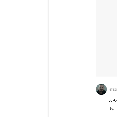
efez
‎05-
Uyan