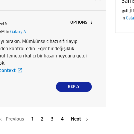
Sams
şarjı
in
Gala
OPTIONS
el 5
 AM
in
Galaxy A
ı bırakın. Mümkünse cihazı sıfırlayıp
den kontrol edin. Eğer bir değişiklik
htemelen kalıcı bir hasar meydana geldi
ok.
 context
REPLY
Previous
1
2
3
4
Next