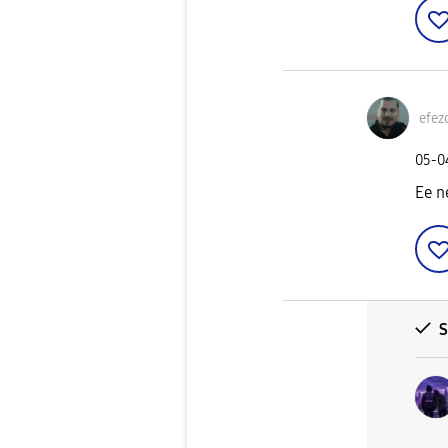
efez
‎05-
Ee n
S