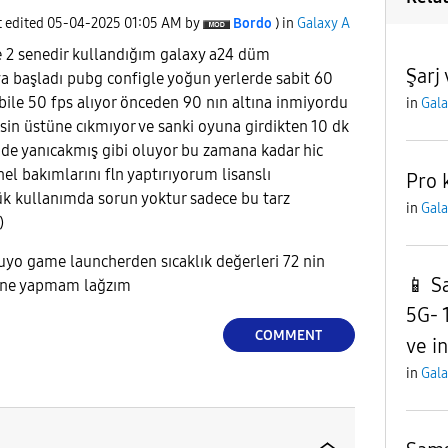
t edited
‎05-04-2025
01:05 AM
by
Bordo
) in
Galaxy A
 2 senedir kullandığım galaxy a24 düm
Şarj
 başladı pubg configle yoğun yerlerde sabit 60
 bile 50 fps alıyor önceden 90 nın altına inmiyordu
in
Gala
sin üstüne cıkmıyor ve sanki oyuna girdikten 10 dk
mde yanıcakmış gibi oluyor bu zamana kadar hic
el bakımlarını fln yaptırıyorum lisanslı
Pro 
 kullanımda sorun yoktur sadece bu tarz
in
Gala
)
uyo game launcherden sıcaklık değerleri 72 nin
📱 S
n ne yapmam lağzım
5G- 
COMMENT
ve i
in
Gala