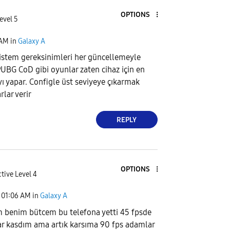
OPTIONS
evel 5
 AM
in
Galaxy A
istem gereksinimleri her güncellemeyle
PUBG CoD gibi oyunlar zaten cihaz için en
 yapar. Configle üst seviyeye çıkarmak
rlar verir
REPLY
OPTIONS
tive Level 4
01:06 AM
in
Galaxy A
 benim bütcem bu telefona yetti 45 fpsde
ar kasdım ama artık karsıma 90 fps adamlar