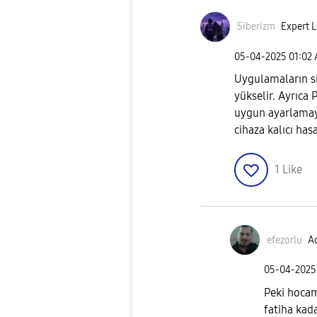
Siberizm
Expert L
‎05-04-2025
01:02
Uygulamaların s
yükselir. Ayrıca 
uygun ayarlamayı
cihaza kalıcı hasa
1
Like
efezorlu
Ac
‎05-04-2025
Peki hocam
fatiha kad