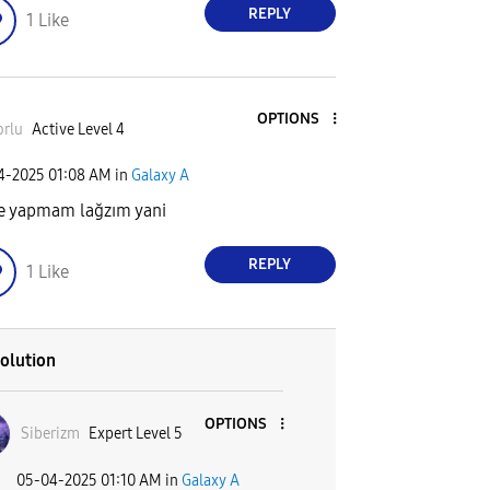
REPLY
1
Like
OPTIONS
orlu
Active Level 4
04-2025
01:08 AM
in
Galaxy A
e yapmam lağzım yani
REPLY
1
Like
olution
OPTIONS
Siberizm
Expert Level 5
‎05-04-2025
01:10 AM
in
Galaxy A