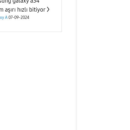
ung galaxy a34
m aşırı hızlı bitiyor
xy A
07-09-2024