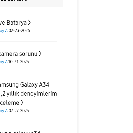
 ve Batarya
xy A
02-23-2026
kamera sorunu
xy A
10-31-2025
amsung Galaxy A34
1,2 yıllık deneyimlerim
nceleme
xy A
07-27-2025