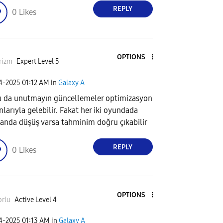
REPLY
0
Likes
OPTIONS
rizm
Expert Level 5
04-2025
01:12 AM
in
Galaxy A
 da unutmayın güncellemeler optimizasyon
nlarıyla gelebilir. Fakat her iki oyundada
 anda düşüş varsa tahminim doğru çıkabilir
REPLY
0
Likes
OPTIONS
orlu
Active Level 4
04-2025
01:13 AM
in
Galaxy A