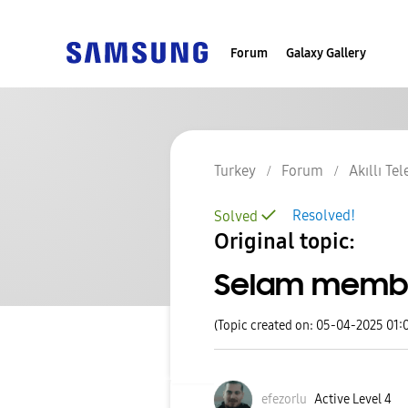
Forum
Galaxy Gallery
Turkey
Forum
Akıllı Te
Resolved!
Solved
Original topic:
Selam membe
(Topic created on: 05-04-2025 01:
efezorlu
Active Level 4