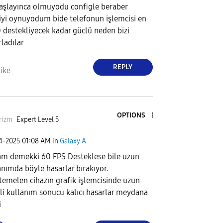
aşlayınca olmuyodu configle beraber
iyi oynuyodum bide telefonun işlemcisi en
 destekliyecek kadar güclü neden bizi
rladılar
REPLY
ike
OPTIONS
rizm
Expert Level 5
04-2025
01:08 AM
in
Galaxy A
m demekki 60 FPS Desteklese bile uzun
anımda böyle hasarlar bırakıyor.
emelen cihazın grafik işlemcisinde uzun
li kullanım sonucu kalıcı hasarlar meydana
i