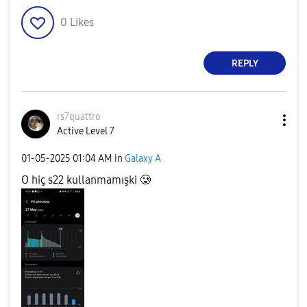
0
Likes
REPLY
rs7quattro
Active Level 7
‎01-05-2025
01:04 AM
in
Galaxy A
O hiç s22 kullanmamışki 🥲