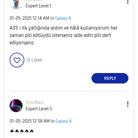
Expert Level 1
‎01-05-2025
12:14 AM
in
Galaxy A
A35 i ilk çıktığında aldım ve hâlâ kullanıyorum her
zaman pili kötüydü isterseniz iade edin pili dert
ediyorsanız
0
Likes
REPLY
OnurBacc
Expert Level 5
‎01-05-2025
12:38 AM
in
Galaxy A
🔥
🔥
🔥
🔥
🔥