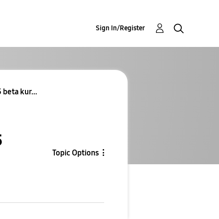
Sign In/Register
 beta kur...
5
Topic Options