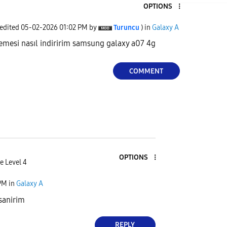
OPTIONS
 edited
‎05-02-2026
01:02 PM
by
Turuncu
) in
Galaxy A
lemesi nasıl indiririm samsung galaxy a07 4g
COMMENT
OPTIONS
e Level 4
PM
in
Galaxy A
sanirim
REPLY