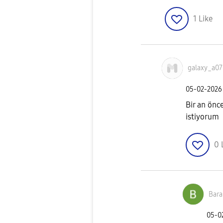
1
Like
galaxy_a07
‎05-02-2026
Bir an önc
istiyorum
0
Bar
‎05-