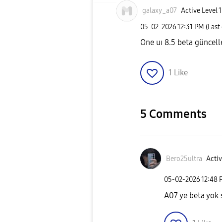
galaxy_a07
Active Level 1
‎05-02-2026
12:31 PM
(Last
One uı 8.5 beta güncel
1
Like
5 Comments
Bero25ultra
Activ
‎05-02-2026
12:48 
A07 ye beta yok 