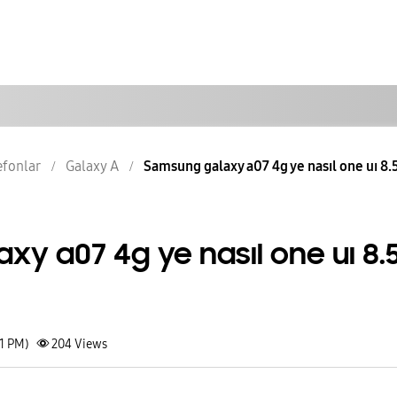
lefonlar
Galaxy A
Samsung galaxy a07 4g ye nasıl one uı 8.5
y a07 4g ye nasıl one uı 8.
31 PM)
204
Views