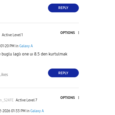
REPLY
OPTIONS
Active Level 1
01:20 PM
in
Galaxy A
e buglu laglı one uı 8.5 den kurtulmak
REPLY
Likes
OPTIONS
an_S24FE
Active Level 7
02-2026
01:33 PM
in
Galaxy A