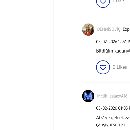
1
Like
DENNİSOVİÇ
Expe
‎05-02-2026
12:51 
Bildiğim kadarı
0
Likes
Melik_galaxyA16
_
‎05-02-2026
01:05
A07 ye gelcek z
çalışıyorsun ki