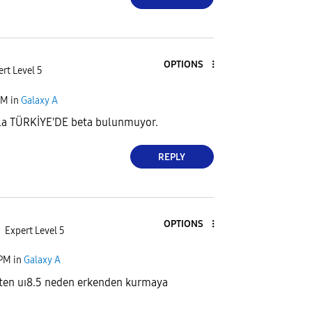
OPTIONS
rt Level 5
PM
in
Galaxy A
yla TÜRKİYE'DE beta bulunmuyor.
REPLY
OPTIONS
Expert Level 5
 PM
in
Galaxy A
aten uı8.5 neden erkenden kurmaya