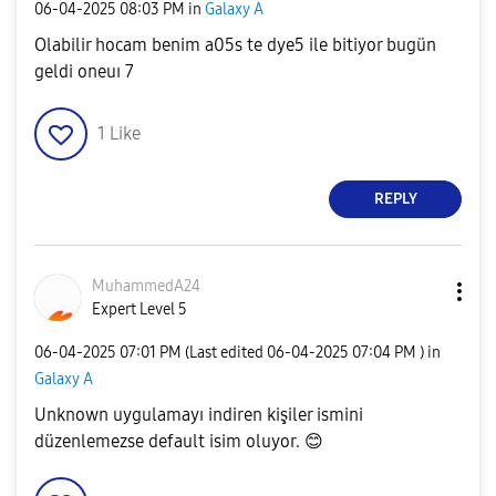
‎06-04-2025
08:03 PM
in
Galaxy A
Olabilir hocam benim a05s te dye5 ile bitiyor bugün
geldi oneuı 7
1
Like
REPLY
MuhammedA24
Expert Level 5
‎06-04-2025
07:01 PM
(Last edited
‎06-04-2025
07:04 PM
) in
Galaxy A
Unknown uygulamayı indiren kişiler ismini
düzenlemezse default isim oluyor.
😊