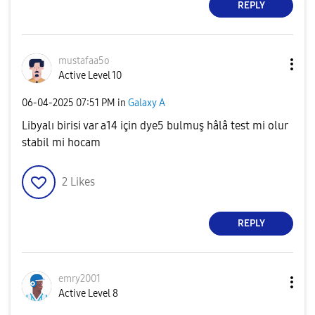
REPLY
mustafaa5o
Active Level 10
‎06-04-2025
07:51 PM
in
Galaxy A
Libyalı birisi var a14 için dye5 bulmuş hâlâ test mi olur
stabil mi hocam
2
Likes
REPLY
emry2001
Active Level 8