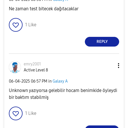
Ne zaman test bitecek dağıtacaklar
1
Like
REPLY
emry2001
Active Level 8
‎06-04-2025
06:57 PM
in
Galaxy A
Unknown yazıyorsa gelebilir hocam benimkide öyleydi
bir baktım stabilmiş
1
Like