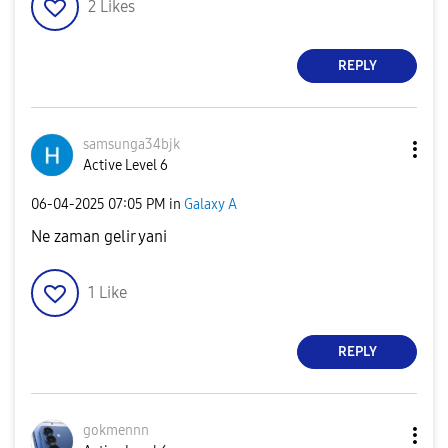
2
Likes
REPLY
samsunga34bjk
Active Level 6
‎06-04-2025
07:05 PM
in
Galaxy A
Ne zaman gelir yani
1
Like
REPLY
gokmennn