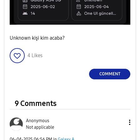
Unknown kişi kim acaba?
4
Likes
COMMENT
9 Comments
Anonymous
Not applicable
‎06-04-2025
06:56 PM
in
Galaxy A