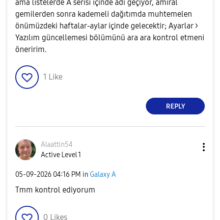
ama listelerde A serisi içinde adı geçiyor, amiral
gemilerden sonra kademeli dağıtımda muhtemelen
önümüzdeki haftalar‑aylar içinde gelecektir; Ayarlar >
Yazılım güncellemesi bölümünü ara ara kontrol etmeni
öneririm.
1
Like
REPLY
Alaattin54
Active Level 1
‎05-09-2026
04:16 PM
in
Galaxy A
Tmm kontrol ediyorum
0
Likes