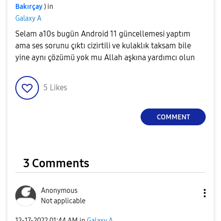
Bakırçay
) in
Galaxy A
Selam a10s bugün Android 11 güncellemesi yaptım
ama ses sorunu çıktı cizirtili ve kulaklık taksam bile
yine aynı çözümü yok mu Allah aşkına yardımcı olun
5
Likes
COMMENT
3 Comments
Anonymous
Not applicable
‎12-17-2022
01:44 AM
in
Galaxy A