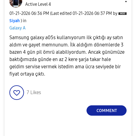
Active Level 4
‎01-21-2026
06:36 PM
(Last edited
‎01-21-2026
06:37 PM
by
Siyah
) in
Galaxy A
Samsung galaxy a05s kullanıyorum ilk çıktığı ay satın
aldım ve gayet memnunum. İlk aldığım dönemlerde 3
bazen 4 gün pil ömrü alabiliyordum. Ancak günümüze
baktığımızda günde en az 2 kere şarja takar hale
geldim servise vermek istedim ama ücra seviyede bir
fiyat ortaya çıktı.
7
Likes
COMMENT