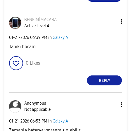
BENKİMİMACABA
Active Level 4
‎01-21-2026
06:39 PM
in
Galaxy A
Tabiki hocam
0
Likes
REPLY
Anonymous
Not applicable
‎01-21-2026
06:53 PM
in
Galaxy A
Zamanla batarya yıpranmış olabilir.