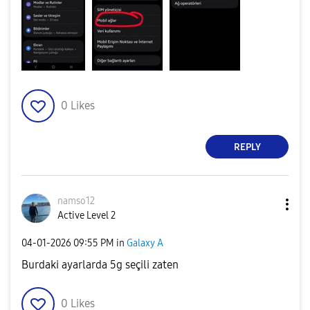
0
Likes
REPLY
namso12
Active Level 2
‎04-01-2026
09:55 PM
in
Galaxy A
Burdaki ayarlarda 5g seçili zaten
0
Likes