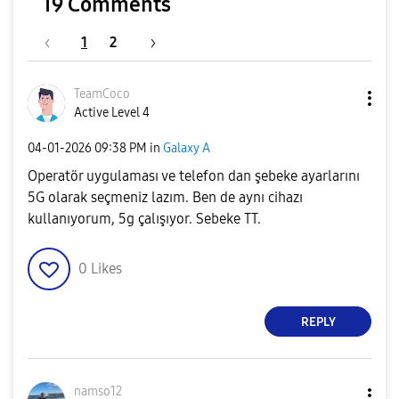
19 Comments
1
2
TeamCoco
Active Level 4
‎04-01-2026
09:38 PM
in
Galaxy A
Operatör uygulaması ve telefon dan şebeke ayarlarını
5G olarak seçmeniz lazım. Ben de aynı cihazı
kullanıyorum, 5g çalışıyor. Sebeke TT.
0
Likes
REPLY
namso12