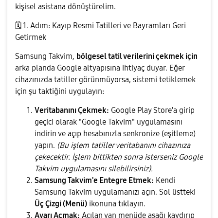
kişisel asistana dönüştürelim.
🗓
️ 1. Adım: Kayıp Resmi Tatilleri ve Bayramları Geri
Getirmek
​Samsung Takvim,
bölgesel tatil verilerini çekmek için
arka planda Google altyapısına ihtiyaç duyar. Eğer
cihazınızda tatiller görünmüyorsa, sistemi tetiklemek
için şu taktiğini uygulayın:
Veritabanını Çekmek:
Google Play Store'a girip
geçici olarak "Google Takvim" uygulamasını
indirin ve açıp hesabınızla senkronize (eşitleme)
yapın.
(Bu işlem tatiller veritabanını cihazınıza
çekecektir. İşlem bittikten sonra isterseniz Google
Takvim uygulamasını silebilirsiniz).
Samsung Takvim'e Entegre Etmek:
Kendi
Samsung Takvim uygulamanızı açın. Sol üstteki
Üç Çizgi (Menü)
ikonuna tıklayın.
Ayarı Açmak:
Açılan yan menüde aşağı kaydırıp