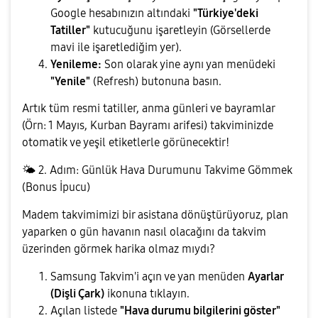
Google hesabınızın altındaki
"Türkiye'deki
Tatiller"
kutucuğunu işaretleyin (Görsellerde
mavi ile işaretlediğim yer).
Yenileme:
Son olarak yine aynı yan menüdeki
"Yenile"
(Refresh) butonuna basın.
​Artık tüm resmi tatiller, anma günleri ve bayramlar
(Örn: 1 Mayıs, Kurban Bayramı arifesi) takviminizde
otomatik ve yeşil etiketlerle görünecektir!
🌤
️ 2. Adım: Günlük Hava Durumunu Takvime Gömmek
(Bonus İpucu)
​Madem takvimimizi bir asistana dönüştürüyoruz, plan
yaparken o gün havanın nasıl olacağını da takvim
üzerinden görmek harika olmaz mıydı?
​Samsung Takvim'i açın ve yan menüden
Ayarlar
(Dişli Çark)
ikonuna tıklayın.
​Açılan listede
"Hava durumu bilgilerini göster"