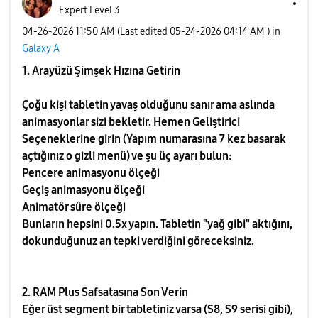
Expert Level 3
‎04-26-2026
11:50 AM
(Last edited
‎05-24-2026
04:14 AM
) in
Galaxy A
1. Arayüzü Şimşek Hızına Getirin
Çoğu kişi tabletin yavaş olduğunu sanır ama aslında
animasyonlar sizi bekletir. Hemen Geliştirici
Seçeneklerine girin (Yapım numarasına 7 kez basarak
açtığınız o gizli menü) ve şu üç ayarı bulun:
Pencere animasyonu ölçeği
Geçiş animasyonu ölçeği
Animatör süre ölçeği
Bunların hepsini 0.5x yapın. Tabletin "yağ gibi" aktığını,
dokunduğunuz an tepki verdiğini göreceksiniz.
2. RAM Plus Safsatasına Son Verin
Eğer üst segment bir tabletiniz varsa (S8, S9 serisi gibi),