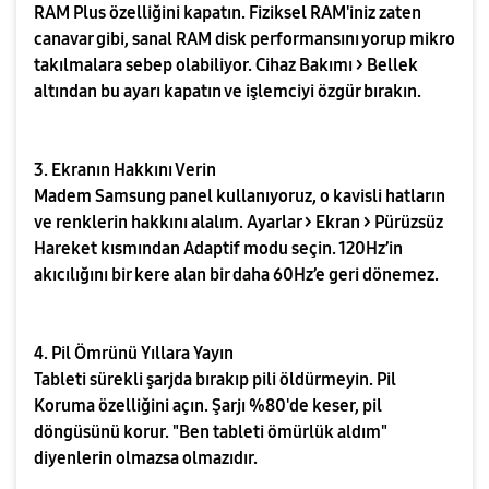
RAM Plus özelliğini kapatın. Fiziksel RAM'iniz zaten
canavar gibi, sanal RAM disk performansını yorup mikro
takılmalara sebep olabiliyor. Cihaz Bakımı > Bellek
altından bu ayarı kapatın ve işlemciyi özgür bırakın.
3. Ekranın Hakkını Verin
Madem Samsung panel kullanıyoruz, o kavisli hatların
ve renklerin hakkını alalım. Ayarlar > Ekran > Pürüzsüz
Hareket kısmından Adaptif modu seçin. 120Hz’in
akıcılığını bir kere alan bir daha 60Hz’e geri dönemez.
4. Pil Ömrünü Yıllara Yayın
Tableti sürekli şarjda bırakıp pili öldürmeyin. Pil
Koruma özelliğini açın. Şarjı %80'de keser, pil
döngüsünü korur. "Ben tableti ömürlük aldım"
diyenlerin olmazsa olmazıdır.