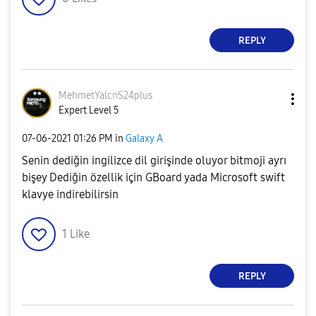
REPLY
MehmetYalcnS24p
lus
Expert Level 5
‎07-06-2021
01:26 PM
in
Galaxy A
Senin dediğin ingilizce dil girişinde oluyor bitmoji ayrı
bişey Dediğin özellik için GBoard yada Microsoft swift
klavye indirebilirsin
1
Like
REPLY