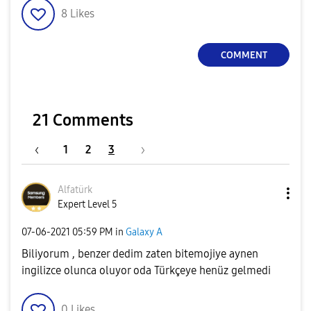
8
Likes
COMMENT
21 Comments
1
2
3
Alfatürk
Expert Level 5
‎07-06-2021
05:59 PM
in
Galaxy A
Biliyorum , benzer dedim zaten bitemojiye aynen
ingilizce olunca oluyor oda Türkçeye henüz gelmedi
0
Likes