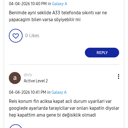
‎04-04-2026
10:40 PM
in
Galaxy A
Benimde ayni sekilde A33 telefonda sıkıntı var ne
yapacagim bilen varsa söyiyebilir mi
0
Likes
REPLY
dhrb
Active Level 2
‎04-04-2026
10:41 PM
in
Galaxy A
Reis konum fln aciksa kapat acil durum uyarilari var
googlede ayarlarda tarayicilar var onları kapatin diyolar
hep kapattim ama gene bi değisiklik olmadi