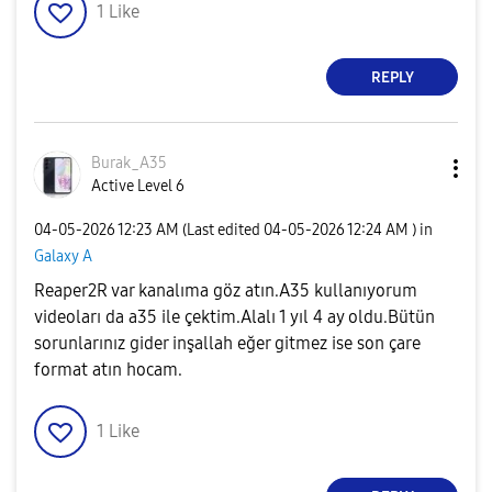
1
Like
REPLY
Burak_A35
Active Level 6
‎04-05-2026
12:23 AM
(Last edited
‎04-05-2026
12:24 AM
) in
Galaxy A
Reaper2R var kanalıma göz atın.A35 kullanıyorum
videoları da a35 ile çektim.Alalı 1 yıl 4 ay oldu.Bütün
sorunlarınız gider inşallah eğer gitmez ise son çare
format atın hocam.
1
Like