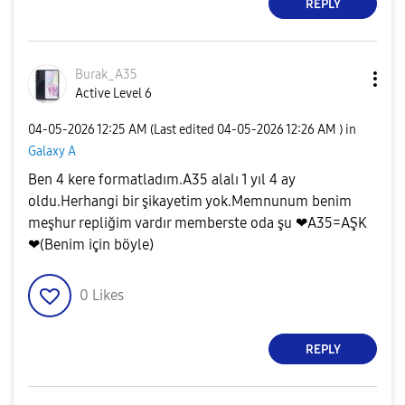
REPLY
Burak_A35
Active Level 6
‎04-05-2026
12:25 AM
(Last edited
‎04-05-2026
12:26 AM
) in
Galaxy A
Ben 4 kere formatladım.A35 alalı 1 yıl 4 ay
oldu.Herhangi bir şikayetim yok.Memnunum benim
meşhur repliğim vardır memberste oda şu ❤A35=AŞK
❤(Benim için böyle)
0
Likes
REPLY