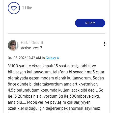
1
Like
REPLY
FurkanOrduTR
Active Level 7
‎04-05-2026
12:42 AM
in
Galaxy A
%100 şarj ile ekran kapalı 15 saat gitmiş, tablet ve
bilgisayarı kullanıyorum, telefonu bi senedir mp3 çalar
olarak yada gezen modem olarak kullanıyorum, 5gden
önce günde bi defa takıyordum ama artık yetmiyor,
4.5g bulunduğum konumda kullanılacak gibi değil, 3g
ile 15 20mbps hız alıyordum 5g ile 300mbpsye çıktı,
ama pili.... Mobil veri ve paylaşım çok şarj yiyen
özellikler olduğu için değerler pek anormal sayılmaz