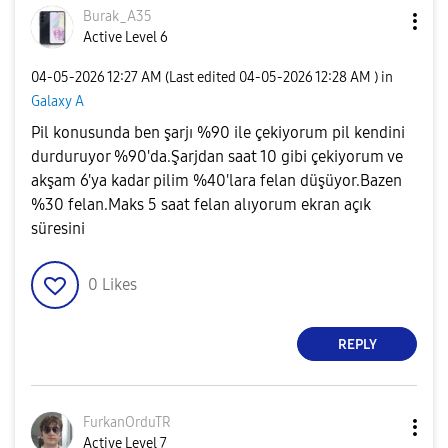
Burak_A35
Active Level 6
‎04-05-2026
12:27 AM
(Last edited
‎04-05-2026
12:28 AM
) in
Galaxy A
Pil konusunda ben şarjı %90 ile çekiyorum pil kendini
durduruyor %90'da.Şarjdan saat 10 gibi çekiyorum ve
akşam 6'ya kadar pilim %40'lara felan düşüyor.Bazen
%30 felan.Maks 5 saat felan alıyorum ekran açık
süresini
0
Likes
REPLY
FurkanOrduTR
Active Level 7