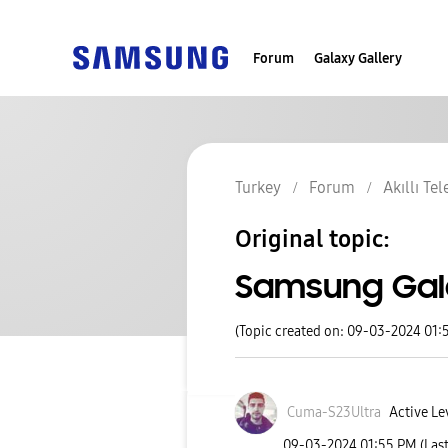
Forum
Galaxy Gallery
Turkey
Forum
Akıllı Te
Original topic:
Samsung Gala
(Topic created on: 09-03-2024 01:
Cuma-S23Ultra
Active Le
‎09-03-2024
01:55 PM
(Las