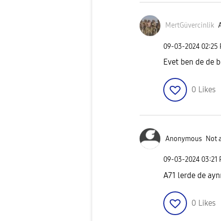
MertGüvercinlik
A
‎09-03-2024
02:25
Evet ben de de b
0
Likes
Anonymous
Not 
‎09-03-2024
03:21
A71 lerde de ayn
0
Likes