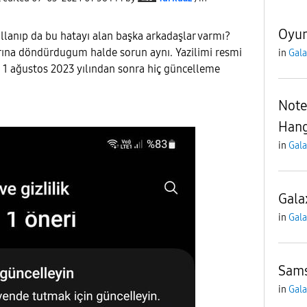
Oyun
lanıp da bu hatayı alan başka arkadaşlar varmı?
arına döndürdugum halde sorun aynı. Yazilimi resmi
in
Gala
a 1 ağustos 2023 yılından sonra hiç güncelleme
Note
Hang
in
Gala
Gala
in
Gala
Sams
in
Gala