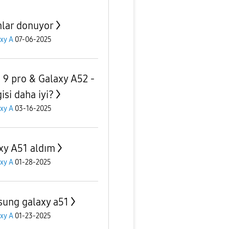
lar donuyor
xy A
07-06-2025
 9 pro & Galaxy A52 -
isi daha iyi?
xy A
03-16-2025
xy A51 aldım
xy A
01-28-2025
ung galaxy a51
xy A
01-23-2025