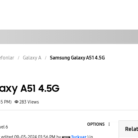
lefonlar
Galaxy A
Samsung Galaxy A51 4.5G
xy A51 4.5G
55 PM)
283
Views
OPTIONS
vel 6
Rela
t edited
‎09-03-2024
01:56 PM
by
Turkuaz
) in