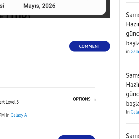
Sams
Hazi
günc
başl
COMMENT
in
Gala
Sams
Hazi
günc
OPTIONS
rt Level 5
başl
in
Gala
 PM
in
Galaxy A
Sams