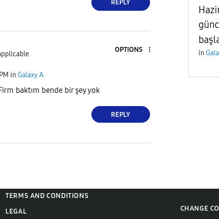
REPLY
Hazi
günc
başl
OPTIONS
in
Gala
applicable
 PM
in
Galaxy A
irm baktım bende bir şey yok
REPLY
TERMS AND CONDITIONS
CHANGE C
LEGAL