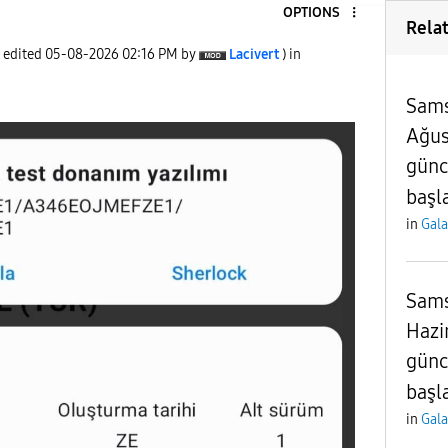
OPTIONS
Rela
t edited
‎05-08-2026
02:16 PM
by
Lacivert
) in
Sams
Ağus
günc
başl
in
Gala
Sams
Hazi
günc
başl
in
Gala