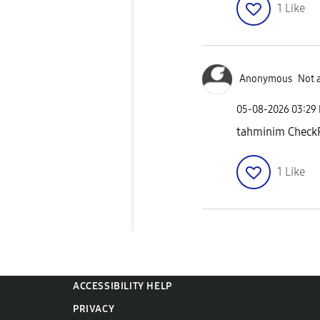
1
Like
Anonymous
Not 
‎05-08-2026
03:29
tahminim CheckF
1
Like
ACCESSIBILITY HELP
PRIVACY