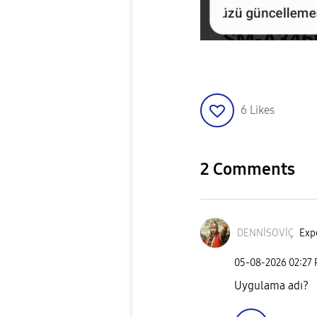
6
Likes
2 Comments
DENNİSOVİÇ
Expe
‎05-08-2026
02:27
Uygulama adı?