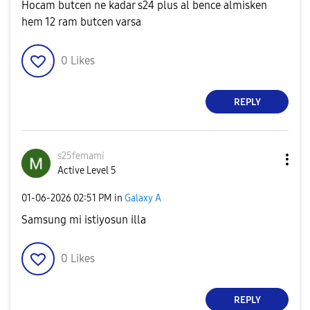
Hocam butcen ne kadar s24 plus al bence almisken
hem 12 ram butcen varsa
0
Likes
REPLY
s25femami
Active Level 5
‎01-06-2026
02:51 PM
in
Galaxy A
Samsung mi istiyosun illa
0
Likes
REPLY