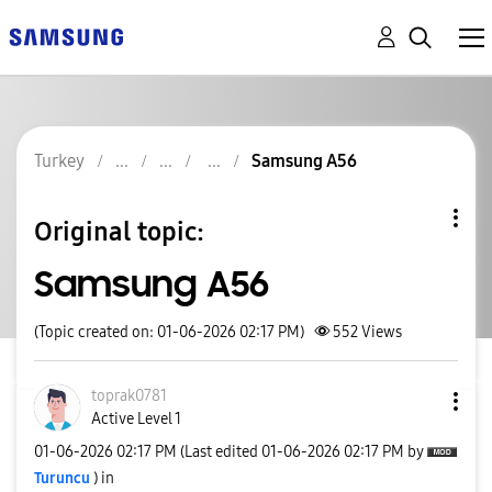
Turkey
Samsung A56
Original topic:
Samsung A56
(Topic created on: 01-06-2026 02:17 PM)
552
Views
toprak0781
Active Level 1
‎01-06-2026
02:17 PM
(Last edited
‎01-06-2026
02:17 PM
by
Turuncu
) in