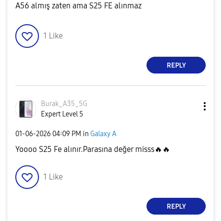
A56 almış zaten ama S25 FE alınmaz
1
Like
REPLY
Burak_A35_5G
Expert Level 5
‎01-06-2026
04:09 PM
in
Galaxy A
Yoooo S25 Fe alınır.Parasına değer misss
🔥
🔥
1
Like
REPLY