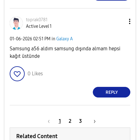
toprak0781
Active Level 1
‎01-06-2026
02:51 PM
in
Galaxy A
Samsung a56 aldım samsung dışında almam hepsi
kağıt üstünde
0
Likes
REPLY
1
2
3
Related Content