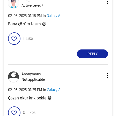
Kml_
Active Level 7
‎02-05-2025
01:18 PM
in
Galaxy A
Bana çözüm lazım
😊
1
Like
REPLY
Anonymous
Not applicable
‎02-05-2025
01:25 PM
in
Galaxy A
Çözen okur knk bekle
😁
0
Likes