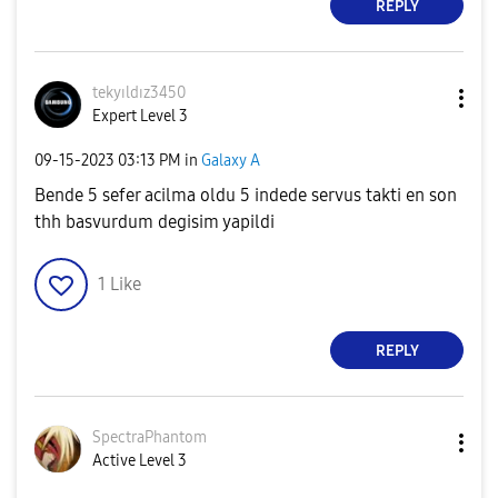
REPLY
tekyıldız3450
Expert Level 3
‎09-15-2023
03:13 PM
in
Galaxy A
Bende 5 sefer acilma oldu 5 indede servus takti en son
thh basvurdum degisim yapildi
1
Like
REPLY
SpectraPhantom
Active Level 3