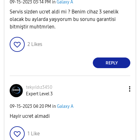
‎09-15-2023
03:14 PM
in
Galaxy A
Servis sizden ucret aldi mi ? Benim cihaz 3 senelik
olacak bu aylarda yaşıyorum bu sorunu garantisi
bitmiştir muhtmrlen.
2
Likes
REPLY
tekyıldız3450
Expert Level 3
‎09-15-2023
04:20 PM
in
Galaxy A
Hayir ucret almadi
1
Like