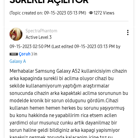
(Topic created on: 09-15-2023 03:13 PM)
1272
Views
SpectraPhantom
Active Level 3
‎09-15-2023
02:50 PM
(Last edited
‎09-15-2023
03:13 PM
by
Çoruh
) in
Galaxy A
Merhabalar Samsung Galaxy A52 kullanicisiyim cihazin
arka kapaginda surekli bi acilma oluyor cihazi bu
sekilde kullanamiyorum yaptığım araştırmalar
sonucunda cihazin arka kapaktaki acilma sorununun bu
modelde kronik bir sorun oldugunu gördüm.Cihazi
kullanan hemen hemen herkes bu sorunu yaşıyormuş
bu konu hakkinda ne yapabilirim rica etsem acilen
yardimci olur musunuz cunku artik dayanilmaz bir
sorun haline geldi bildiginiz arka kapagi yapismiyor
kapaksiz gezmek zorunda kalacagim icine toz su