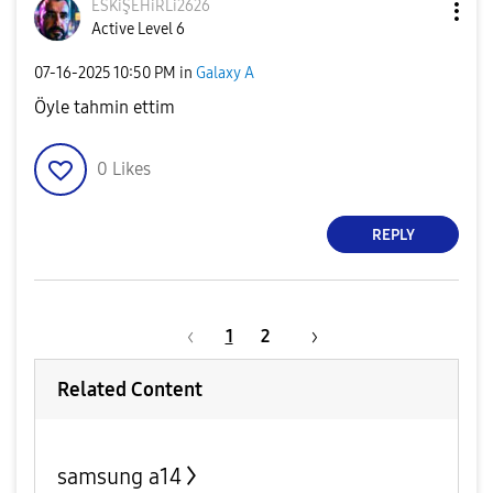
ESKiŞEHiRLi2626
Active Level 6
‎07-16-2025
10:50 PM
in
Galaxy A
Öyle tahmin ettim
0
Likes
REPLY
1
2
Related Content
samsung a14