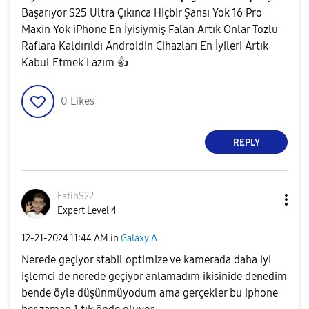
Başarıyor S25 Ultra Çıkınca Hiçbir Şansı Yok 16 Pro
Maxin Yok iPhone En İyisiymiş Falan Artık Onlar Tozlu
Raflara Kaldırıldı Androidin Cihazları En İyileri Artık
Kabul Etmek Lazım
👍
0
Likes
REPLY
FatihS22
Expert Level 4
‎12-21-2024
11:44 AM
in
Galaxy A
Nerede geçiyor stabil optimize ve kamerada daha iyi
işlemci de nerede geçiyor anlamadım ikisinide denedim
bende öyle düşünmüyodum ama gerçekler bu iphone