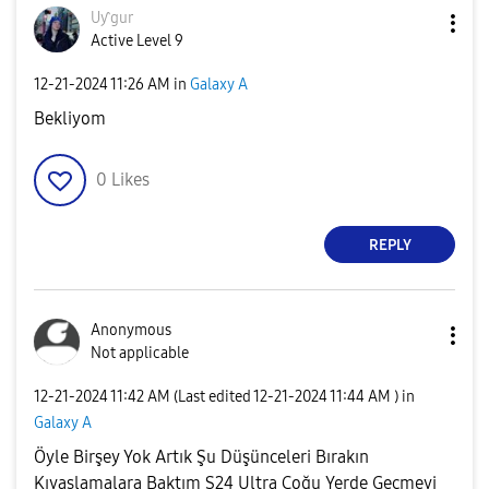
Uƴgur
Active Level 9
‎12-21-2024
11:26 AM
in
Galaxy A
Bekliyom
0
Likes
REPLY
Anonymous
Not applicable
‎12-21-2024
11:42 AM
(Last edited
‎12-21-2024
11:44 AM
) in
Galaxy A
Öyle Birşey Yok Artık Şu Düşünceleri Bırakın
Kıyaslamalara Baktım S24 Ultra Çoğu Yerde Geçmeyi