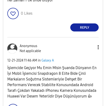
her zaman 1 tık önde oluyor
0
Likes
REPLY
Anonymous
Not applicable
‎12-21-2024
11:46 AM
in
Galaxy A
İşlemcide Geçiyor Mu Emin Misin Şuanda Dünyanın En
İyi Mobil İşlemcisi Snapdragon 8 Elite Bide Çinli
Markaların Soğutma Sistemleriyle Dehşet Bir
Performans Verecek Stabilite Konusundada Android
Tarafı Çokdan Yakaladı iPhoneu Kamera Konusundada
Huawei Var Desem Yeterlidir Diye Düşünüyorum
👍