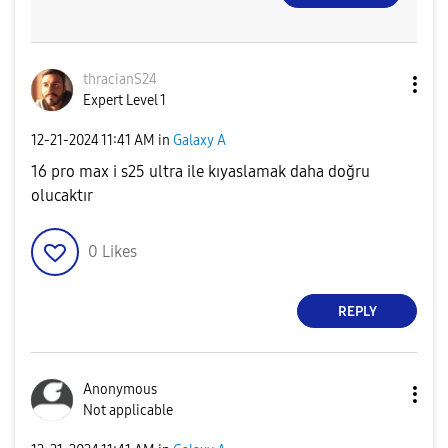
thracianS24
Expert Level 1
‎12-21-2024
11:41 AM
in
Galaxy A
16 pro max i s25 ultra ile kıyaslamak daha doğru
olucaktır
0
Likes
REPLY
Anonymous
Not applicable