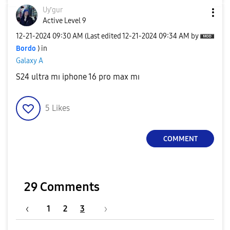
Uƴgur
Active Level 9
‎12-21-2024
09:30 AM
(Last edited
‎12-21-2024
09:34 AM
by
Bordo
) in
Galaxy A
S24 ultra mı iphone 16 pro max mı
5
Likes
COMMENT
29 Comments
1
2
3