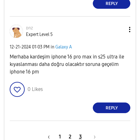
REPLY
ᴅnz
Expert Level 5
‎12-21-2024
01:03 PM
in
Galaxy A
Merhaba kardeşim iphone 16 pro max in s25 ultra ile
kıyaslanması daha doğru olacaktır soruna geçelim
iphone 16 pm
0
Likes
REPLY
1
2
3