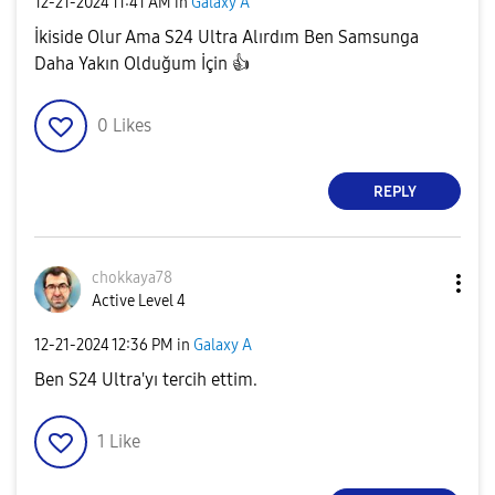
‎12-21-2024
11:41 AM
in
Galaxy A
İkiside Olur Ama S24 Ultra Alırdım Ben Samsunga
Daha Yakın Olduğum İçin
👍
0
Likes
REPLY
chokkaya78
Active Level 4
‎12-21-2024
12:36 PM
in
Galaxy A
Ben S24 Ultra'yı tercih ettim.
1
Like