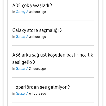
A05 çok yavaşladı
in
Galaxy A
an hour ago
Galaxy store saçmalığı
in
Galaxy A
an hour ago
A36 arka sağ üst köşeden bastırınca tık
sesi gelio
in
Galaxy A
2 hours ago
Hoparlörden ses gelmiyor
in
Galaxy A
6 hours ago