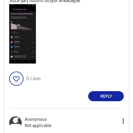
Sizce şarj hızlımı bitiyor arkadaşlar
0
Likes
REPLY
Anonymous
Not applicable