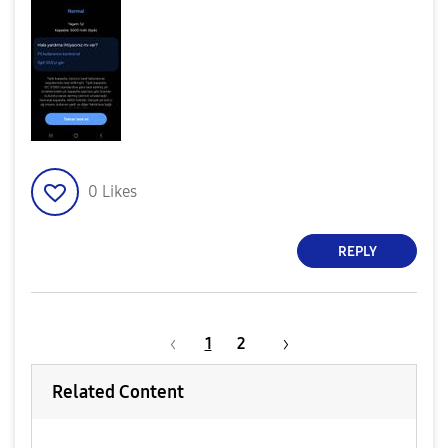
0
Likes
REPLY
1
2
Related Content