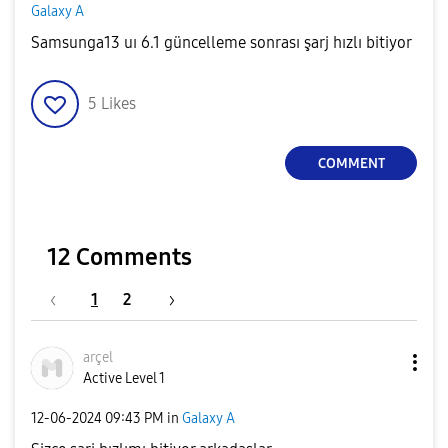
Galaxy A
Samsunga13 uı 6.1 güncelleme sonrası şarj hızlı bitiyor
5
Likes
COMMENT
12 Comments
1
2
arçel
Active Level 1
‎12-06-2024
09:43 PM
in
Galaxy A