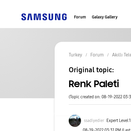
Forum
Galaxy Gallery
Turkey
Forum
Akıllı Te
Original topic:
Renk Paleti
(Topic created on: 08-19-2022 03:
ssadiyedier
Expert Level 1
‎08-19-2022
03:31 PM
(Last