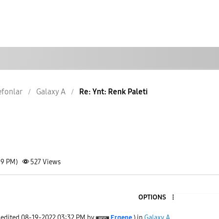
lefonlar
Galaxy A
Re: Ynt: Renk Paleti
39 PM)
527
Views
OPTIONS
 edited
‎08-19-2022
03:32 PM
by
Ergene
) in
Galaxy A