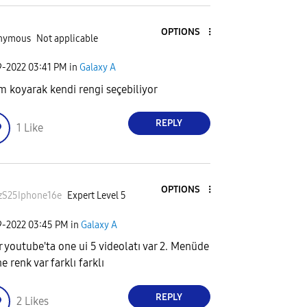
OPTIONS
nymous
Not applicable
9-2022
03:41 PM
in
Galaxy A
m koyarak kendi rengi seçebiliyor
REPLY
1
Like
OPTIONS
zS25Iphone16
e
Expert Level 5
9-2022
03:45 PM
in
Galaxy A
r youtube'ta one ui 5 videolatı var 2. Menüde
e renk var farklı farklı
REPLY
2
Likes