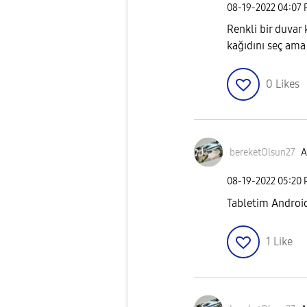
‎08-19-2022
04:07
Renkli bir duvar 
kağıdını seç ama
0
Likes
bereketOlsun27
A
‎08-19-2022
05:20
Tabletim Android
1
Like