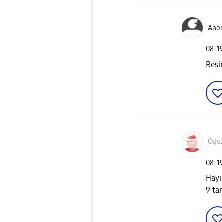
Ano
‎08-1
Resi
Oğu
‎08-1
Hayı
9 tan