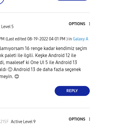
OPTIONS
 Level 5
 PM
(Last edited
‎08-19-2022
04:01 PM
) in
Galaxy A
ırlamıyorsam 16 renge kadar kendimiz seçim
 paleti ile ilgili. Keşke Android 12 ile
di, maalesef ki One UI 5 ile Android 13
aldı
🙂
Android 13 de daha fazla seçenek
tmeyin.
😊
REPLY
OPTIONS
2
15F
Active Level 9