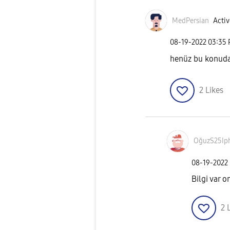
MedPersian
Activ
‎08-19-2022
03:35
henüz bu konuda 
2
Likes
OğuzS25Ip
‎08-19-2022
Bilgi var o
2