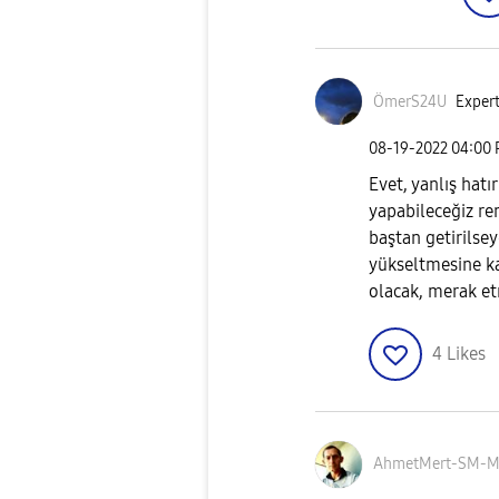
ÖmerS24U
Expert
‎08-19-2022
04:00
Evet, yanlış hat
yapabileceğiz renk
baştan getirilsey
yükseltmesine k
olacak, merak e
4
Likes
AhmetMert-SM-M