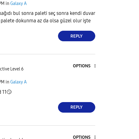
 PM
in
Galaxy A
kağıdı bul sonra paleti seç sonra kendi duvar
 palete dokunma az da olsa güzel olur işte
REPLY
OPTIONS
ctive Level 6
 PM
in
Galaxy A
 11
🙄
REPLY
OPTIONS