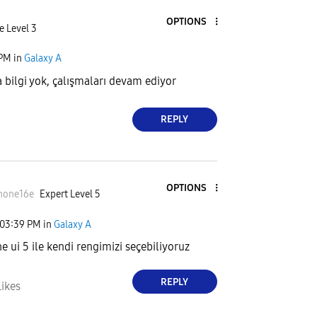
OPTIONS
e Level 3
 PM
in
Galaxy A
bilgi yok, çalışmaları devam ediyor
REPLY
OPTIONS
hone16
e
Expert Level 5
03:39 PM
in
Galaxy A
ne ui 5 ile kendi rengimizi seçebiliyoruz
REPLY
Likes