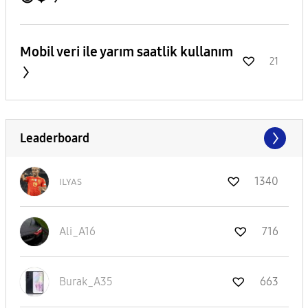
Mobil veri ile yarım saatlik kullanım
21
Leaderboard
ɪʟʏᴀs
1340
Ali_A16
716
Burak_A35
663