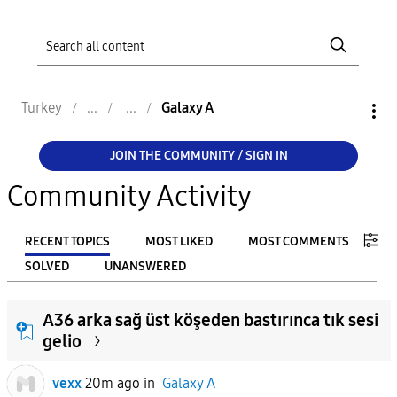
Turkey
Galaxy A
JOIN THE COMMUNITY / SIGN IN
Community Activity
RECENT TOPICS
MOST LIKED
MOST COMMENTS
SOLVED
UNANSWERED
FILTER:
A36 arka sağ üst köşeden bastırınca tık sesi
From
gelio
vexx
20m ago
in
Galaxy A
To