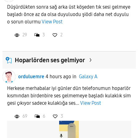
Düşürdükten sonra sağ arka üst köşeden tık sesi gelmeye
başladı önce az da olsa duyuluodu şiödi daha net duyulu
APPLY
o sorun olurmu
View Post
29
3
2
Hoparlörden ses gelmiyor
orduluemre
4 hours ago
in
Galaxy A
Herkese merhabalar iyi günler dün telefonumun hoparlör
kısmından birdenbire ses gelmemeye başladı kulaklık sim
gesi çıkıyor sadece kulaklığa ses...
View Post
69
6
3