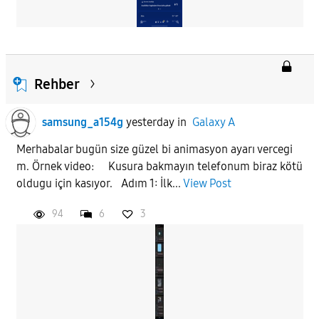
Rehber
samsung_a154g
yesterday
in
Galaxy A
Merhabalar bugün size güzel bi animasyon ayarı vercegi
m. Örnek video: Kusura bakmayın telefonum biraz kötü
oldugu için kasıyor. Adım 1: İlk...
View Post
94
6
3