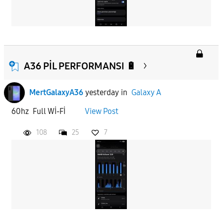
A36 PİL PERFORMANSI 🔋
MertGalaxyA36
yesterday
in
Galaxy A
60hz Full Wİ-Fİ
View Post
108
25
7