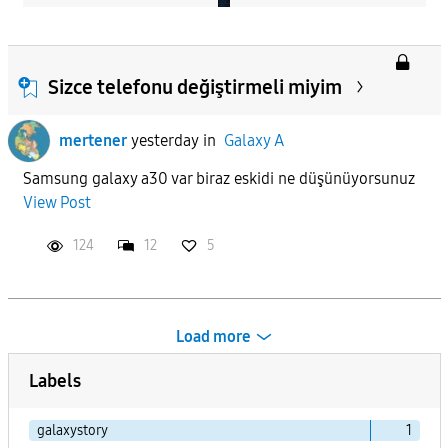
Sizce telefonu değiştirmeli miyim
mertener
yesterday
in
Galaxy A
Samsung galaxy a30 var biraz eskidi ne düşünüyorsunuz
View Post
124
12
5
Load more
Labels
galaxystory
1