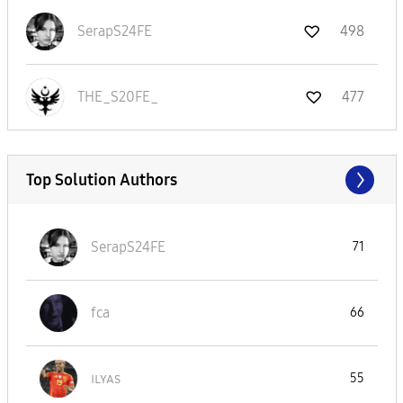
SerapS24FE
498
THE_S20FE_
477
Top Solution Authors
SerapS24FE
71
fca
66
ɪʟʏᴀs
55