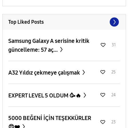
Top Liked Posts
Samsung Galaxy A serisine kritik
31
güncelleme: 57 aç...
A32 Yıldız çekmeye çalışmak
25
EXPERT LEVEL 5 OLDUM 🥳🔥
24
5000 BEĞENİ İÇİN TEŞEKKÜRLER
23
😍❤️