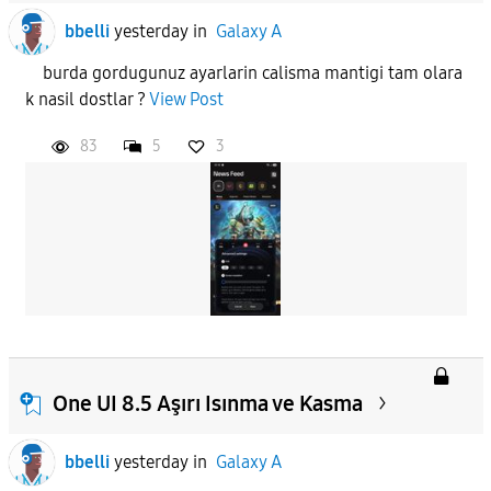
bbelli
yesterday
in
Galaxy A
burda gordugunuz ayarlarin calisma mantigi tam olara
k nasil dostlar ?
View Post
83
5
3
One UI 8.5 Aşırı Isınma ve Kasma
bbelli
yesterday
in
Galaxy A