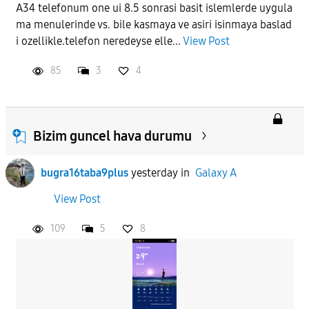
A34 telefonum one ui 8.5 sonrasi basit islemlerde uygula
ma menulerinde vs. bile kasmaya ve asiri isinmaya baslad
i ozellikle.telefon neredeyse elle...
View Post
85
3
4
Bizim guncel hava durumu
bugra16taba9plus
yesterday
in
Galaxy A
View Post
109
5
8