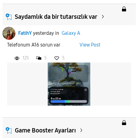
Saydamlık da bir tutarsızlık var
FatihY
yesterday
in
Galaxy A
Telefonum A16 sorun var
View Post
125
5
5
Game Booster Ayarları