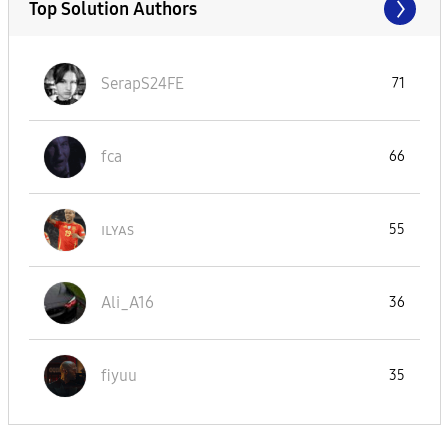
Top Solution Authors
SerapS24FE
71
fca
66
ɪʟʏᴀs
55
Ali_A16
36
fiyuu
35