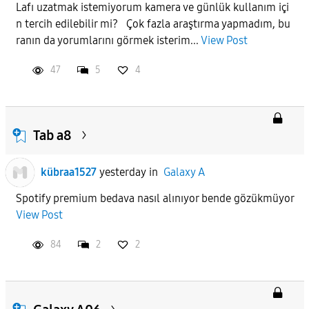
Lafı uzatmak istemiyorum kamera ve günlük kullanım içi
n tercih edilebilir mi? Çok fazla araştırma yapmadım, bu
APPLY
ranın da yorumlarını görmek isterim...
View Post
47
5
4
Tab a8
kübraa1527
yesterday
in
Galaxy A
Spotify premium bedava nasıl alınıyor bende gözükmüyor
View Post
84
2
2