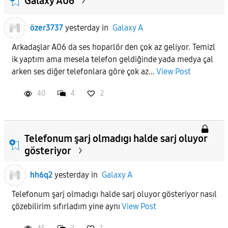
Galaxy A06
özer3737
yesterday
in
Galaxy A
Arkadaşlar A06 da ses hoparlör den çok az geliyor. Temizl
ik yaptım ama mesela telefon geldiğinde yada medya çal
arken ses diğer telefonlara göre çok az...
View Post
40
4
2
Telefonum şarj olmadıgı halde sarj oluyor
gösteriyor
hh6q2
yesterday
in
Galaxy A
Telefonum şarj olmadıgı halde sarj oluyor gösteriyor nasıl
çözebilirim sıfırladım yine aynı
View Post