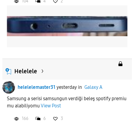
104
4
2
Helelele
helelelemaster31
yesterday
in
Galaxy A
Samsung a serisi samsungun verdiği beleş spotify premiu
mu alabiliyomu
View Post
166
6
3