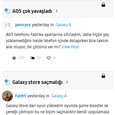
A05 çok yavaşladı
jamiryox
yesterday
in
Galaxy A
A05 telefonu fabrika ayarlarına sıfırladım, daha hiçbir şey
yüklemediğim halde telefon içinde dolaşırken bile takılm
alar oluyor, bir çözümü var mı?
View Post
120
10
4
Galaxy store saçmalığı
FatihY
yesterday
in
Galaxy A
Galaxy store dan oyun yükledim oyunda game booster se
çeneği çıkmıyor bu ne biçim saçmalıktır kendi uygulamala