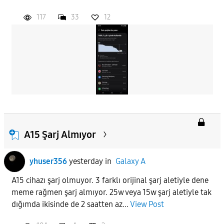
117
33
12
A15 Şarj Almıyor
yhuser356
yesterday
in
Galaxy A
A15 cihazı şarj olmuyor. 3 farklı orijinal şarj aletiyle dene
meme rağmen şarj almıyor. 25w veya 15w şarj aletiyle tak
dığımda ikisinde de 2 saatten az...
View Post