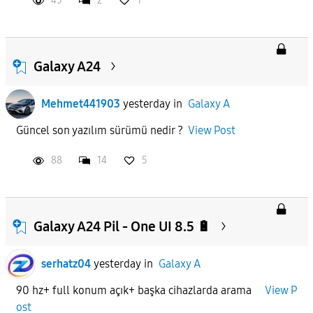
45
2
1
Galaxy A24
Mehmet441903
yesterday
in
Galaxy A
Güncel son yazılım sürümü nedir ?
View Post
88
14
5
Galaxy A24 Pil - One UI 8.5 🔋
serhatz04
yesterday
in
Galaxy A
90 hz+ full konum açık+ başka cihazlarda arama
View P
ost