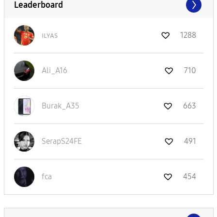
Leaderboard
ɪʟʏᴀs
1288
Ali_A16
710
Burak_A35
663
SerapS24FE
491
fca
454