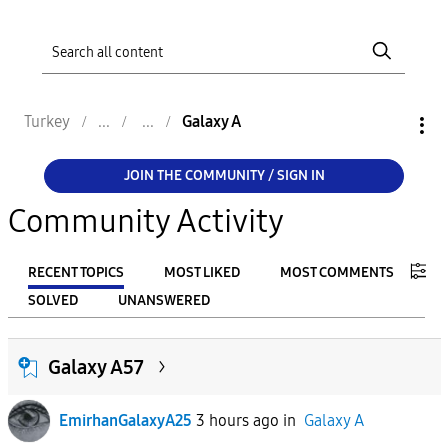
Turkey
Galaxy A
JOIN THE COMMUNITY / SIGN IN
Community Activity
RECENT TOPICS
MOST LIKED
MOST COMMENTS
SOLVED
UNANSWERED
FILTER:
Galaxy A57
From
EmirhanGalaxyA25
3 hours ago
in
Galaxy A
To