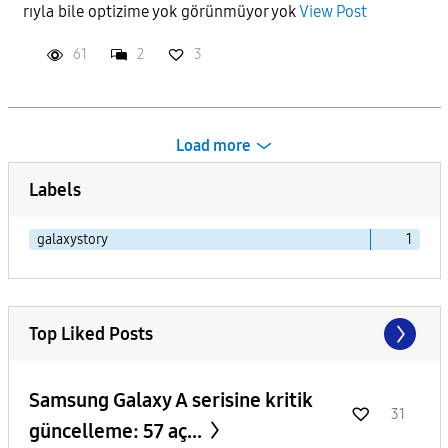
rıyla bile optizime yok görünmüyor yok
View Post
61
2
3
Load more
Labels
galaxystory
1
Top Liked Posts
Samsung Galaxy A serisine kritik
31
güncelleme: 57 aç...