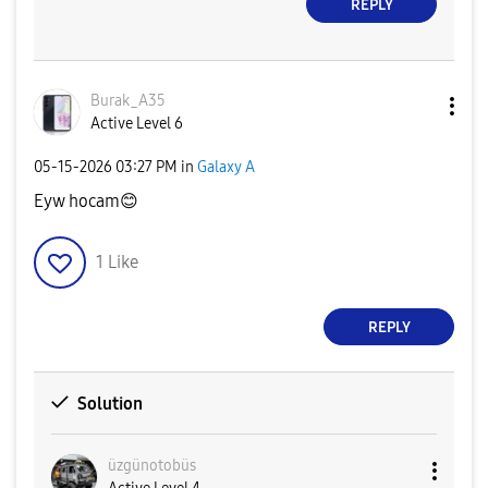
REPLY
Burak_A35
Active Level 6
‎05-15-2026
03:27 PM
in
Galaxy A
Eyw hocam
😊
1
Like
REPLY
Solution
üzgünotobüs