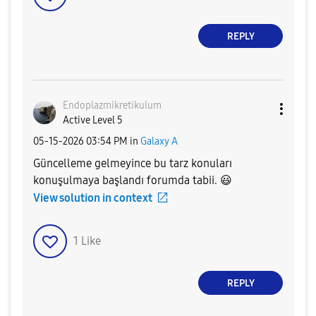
REPLY
Endoplazmikreti
kulum
Active Level 5
‎05-15-2026
03:54 PM
in
Galaxy A
Güncelleme gelmeyince bu tarz konuları
konuşulmaya başlandı forumda tabii.
😃
View solution in context
1
Like
REPLY