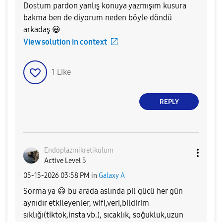
Dostum pardon yanlış konuya yazmışım kusura
bakma ben de diyorum neden böyle döndü
arkadaş
😃
View solution in context
1
Like
REPLY
Endoplazmikreti
kulum
Active Level 5
‎05-15-2026
03:58 PM
in
Galaxy A
Sorma ya
😃
bu arada aslında pil gücü her gün
aynıdır etkileyenler, wifi,veri,bildirim
sıklığı(tiktok,insta vb.), sıcaklık, soğukluk,uzun