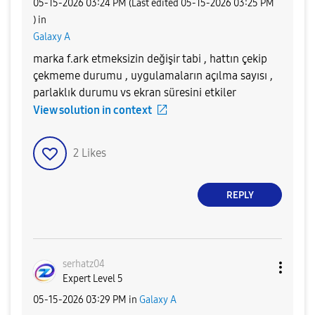
‎05-15-2026
03:24 PM
(Last edited
‎05-15-2026
03:25 PM
) in
Galaxy A
marka f.ark etmeksizin değişir tabi , hattın çekip
çekmeme durumu , uygulamaların açılma sayısı ,
parlaklık durumu vs ekran süresini etkiler
View solution in context
2
Likes
REPLY
serhatz04
Expert Level 5
‎05-15-2026
03:29 PM
in
Galaxy A