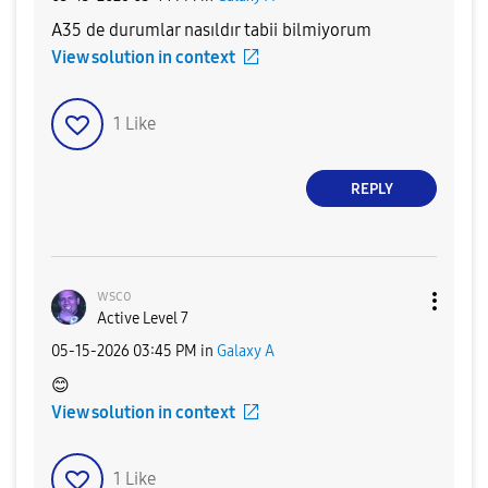
A35 de durumlar nasıldır tabii bilmiyorum
View solution in context
1
Like
REPLY
wsco
Active Level 7
‎05-15-2026
03:45 PM
in
Galaxy A
😊
View solution in context
1
Like