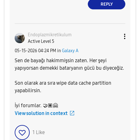
REPLY
Endoplazmikreti
kulum
Active Level 5
‎05-15-2026
04:24 PM
in
Galaxy A
Sen de bayağı hakimmişsin zaten. Her şeyi
yapıyorsan demekki bataryanın gücü bu diyeceğiz.
Son olarak ara sıra wipe data cache partition
yapabilirsin.
İyi forumlar.
🤝
🏽
🤗
View solution in context
1
Like