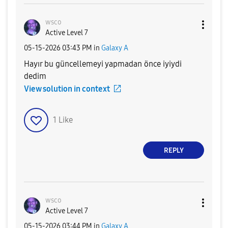
wsco
Active Level 7
‎05-15-2026
03:43 PM
in
Galaxy A
Hayır bu güncellemeyi yapmadan önce iyiydi
dedim
View solution in context
1
Like
REPLY
wsco
Active Level 7
‎05-15-2026
03:44 PM
in
Galaxy A