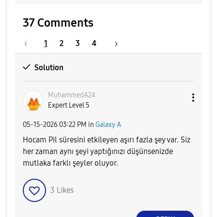
37 Comments
1
2
3
4
Solution
MuhammedA24
Expert Level 5
‎05-15-2026
03:22 PM
in
Galaxy A
Hocam Pil süresini etkileyen aşırı fazla şey var. Siz
her zaman aynı şeyi yaptığınızı düşünsenizde
mutlaka farklı şeyler oluyor.
3
Likes