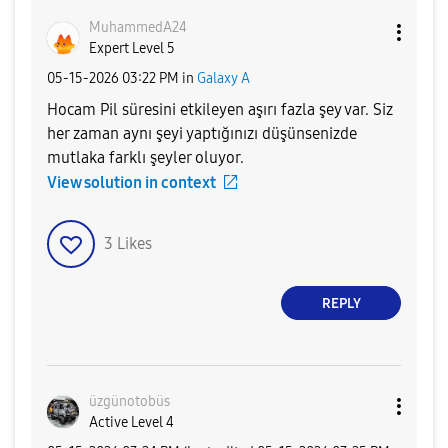
MuhammedA24
Expert Level 5
‎05-15-2026
03:22 PM
in
Galaxy A
Hocam Pil süresini etkileyen aşırı fazla şey var. Siz
her zaman aynı şeyi yaptığınızı düşünsenizde
mutlaka farklı şeyler oluyor.
View solution in context
3
Likes
REPLY
üzgünotobüs
Active Level 4