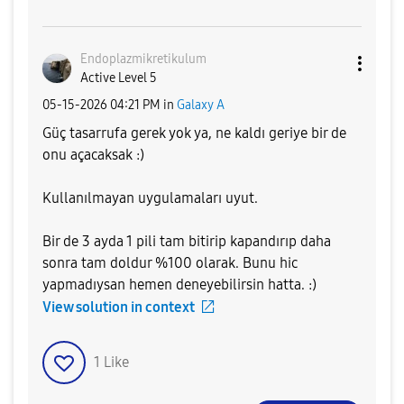
Endoplazmikreti
kulum
Active Level 5
‎05-15-2026
04:21 PM
in
Galaxy A
Güç tasarrufa gerek yok ya, ne kaldı geriye bir de
onu açacaksak :)
Kullanılmayan uygulamaları uyut.
Bir de 3 ayda 1 pili tam bitirip kapandırıp daha
sonra tam doldur %100 olarak. Bunu hic
yapmadıysan hemen deneyebilirsin hatta. :)
View solution in context
1
Like