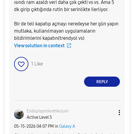
ısındı ram azaldı veri daha çok çekti vs vs. Ama 5
dk girip çıktığında rutin bir serinlikte ilerliyor.
Bir de teli kapatıp açmayı neredeyse her gün yapın
mutlaka, kullanılmayan uygulamaların
bildirimlerini kapatın(trendyol vs)
View solution in context
1
Like
REPLY
Endoplazmikreti
kulum
Active Level 5
‎05-15-2026
04:07 PM
in
Galaxy A