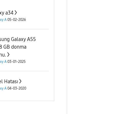
xy a34
xy A
05-02-2026
ung Galaxy A55
8 GB donma
nu.
xy A
03-01-2025
el Hatası
xy A
04-03-2020