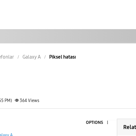
lefonlar
Galaxy A
Piksel hatası
:55 PM)
364
Views
OPTIONS
Rela
alaxy A