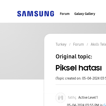
Forum
Galaxy Gallery
Turkey
Forum
Akıllı Te
Original topic:
Piksel hatası
(Topic created on: 05-04-2024 03
fatihç
Active Level 1
‎05-04-2024
03:55 PM
in
G