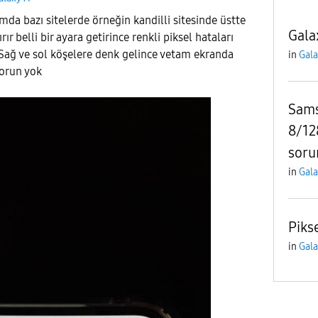
a bazı sitelerde örneğin kandilli sitesinde üstte
Gala
ırır belli bir ayara getirince renkli piksel hataları
Sağ ve sol köşelere denk gelince vetam ekranda
in
Gala
sorun yok
Sams
8/12
soru
in
Gala
Piks
in
Gala