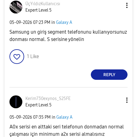
ÜçYıldızKullanı
cısı
Expert Level 5
‎05-09-2026
07:23 PM
in
Galaxy A
Samsung un giriş segment telefonunu kullanıyorsunuz
donması normal. S serisine yönelin
1
Like
REPLY
Kerim730exynos_
S25FE
Expert Level 5
‎05-09-2026
07:35 PM
in
Galaxy A
A0x serisi en alttaki seri telefonun donmadan normal
çalışması için minimum a2x serisi almalısınız