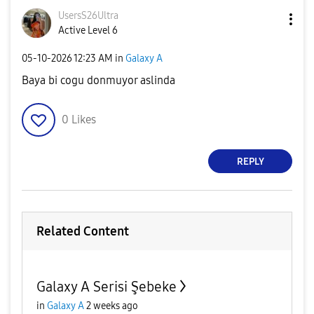
UsersS26Ultra
Active Level 6
‎05-10-2026
12:23 AM
in
Galaxy A
Baya bi cogu donmuyor aslinda
0
Likes
REPLY
Related Content
Galaxy A Serisi Şebeke
in
Galaxy A
2 weeks ago