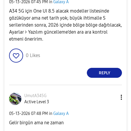
‎05-13-2026
07:45 PM
in
Galaxy A
A34 5G için One UI 8.5 alacak modeller listesinde
gözüküyor ama net tarih yok; büyük ihtimalle S
serilerinden sonra, 2026 içinde bölge bölge dağıtılacak,
Ayarlar > Yazılım güncelleme’den ara ara kontrol
etmeni öneririm.
0
Likes
REPLY
UmutA345G
Active Level 3
‎05-13-2026
07:48 PM
in
Galaxy A
Gelir birgün ama ne zaman