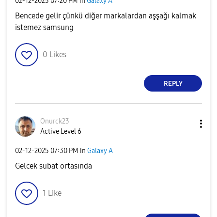
‎02-12-2025
07:20 PM
in
Galaxy A
Bencede gelir çünkü diğer markalardan aşşağı kalmak
istemez samsung
0
Likes
REPLY
Onurck23
Active Level 6
‎02-12-2025
07:30 PM
in
Galaxy A
Gelcek subat ortasında
1
Like