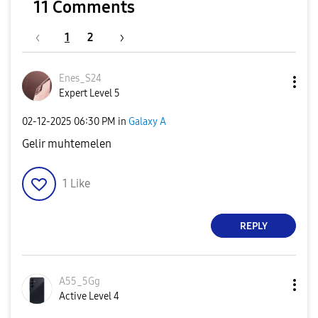
11 Comments
1
2
Enes_S24
Expert Level 5
‎02-12-2025
06:30 PM
in
Galaxy A
Gelir muhtemelen
1
Like
REPLY
A55_5Gg
Active Level 4