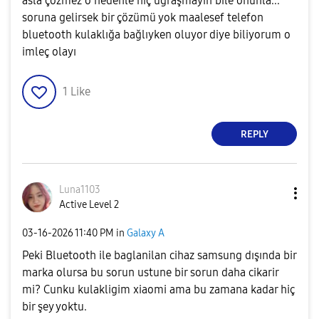
asla çözmez o nedenle hiç uğraşmayın bile onunla...
soruna gelirsek bir çözümü yok maalesef telefon
bluetooth kulaklığa bağlıyken oluyor diye biliyorum o
imleç olayı
1
Like
REPLY
Luna1103
Active Level 2
‎03-16-2026
11:40 PM
in
Galaxy A
Peki Bluetooth ile baglanilan cihaz samsung dışında bir
marka olursa bu sorun ustune bir sorun daha cikarir
mi? Cunku kulakligim xiaomi ama bu zamana kadar hiç
bir şey yoktu.