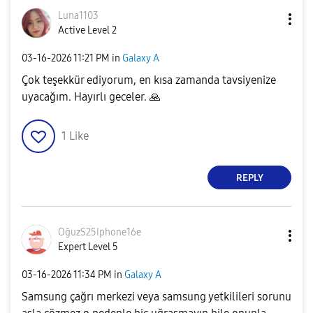
Luna1103
Active Level 2
‎03-16-2026
11:21 PM
in
Galaxy A
Çok teşekkür ediyorum, en kısa zamanda tavsiyenize
uyacağım. Hayırlı geceler.
🙏
1
Like
REPLY
OğuzS25Iphone16
e
Expert Level 5
‎03-16-2026
11:34 PM
in
Galaxy A
Samsung çağrı merkezi veya samsung yetkilileri sorunu