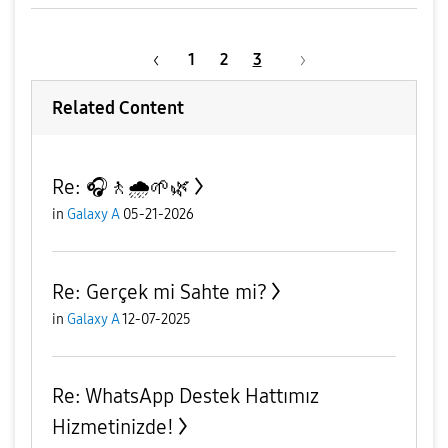
1
2
3
Related Content
Re: 🎧🚶🌧️🌱🌿
in
Galaxy A
05-21-2026
Re: Gerçek mi Sahte mi?
in
Galaxy A
12-07-2025
Re: WhatsApp Destek Hattımız
Hizmetinizde!