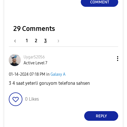
COMMENT
29 Comments
1
2
3
UygarS20S6
Active Level 7
‎01-14-2024
07:18 PM
in
Galaxy A
3 4 saat yeterli goruyom telefona sahsen
0
Likes
REPLY