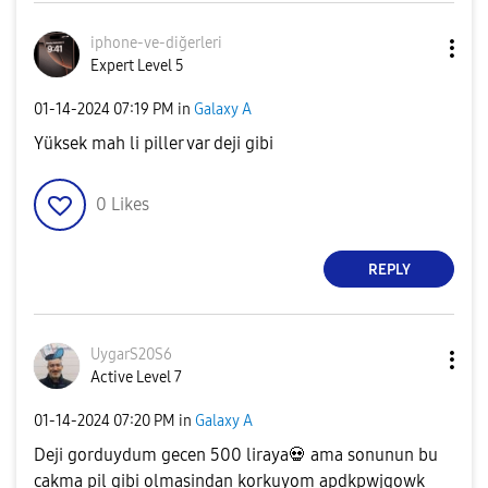
iphone-ve-diğer
leri
Expert Level 5
‎01-14-2024
07:19 PM
in
Galaxy A
Yüksek mah li piller var deji gibi
0
Likes
REPLY
UygarS20S6
Active Level 7
‎01-14-2024
07:20 PM
in
Galaxy A
Deji gorduydum gecen 500 liraya
💀
ama sonunun bu
cakma pil gibi olmasindan korkuyom apdkpwjqowk