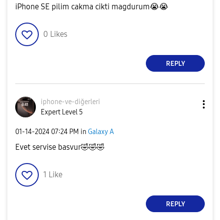
iPhone SE pilim cakma cikti magdurum
😭
😭
0
Likes
REPLY
iphone-ve-diğer
leri
Expert Level 5
‎01-14-2024
07:24 PM
in
Galaxy A
Evet servise basvur
🤣
🤣
🤣
1
Like
REPLY