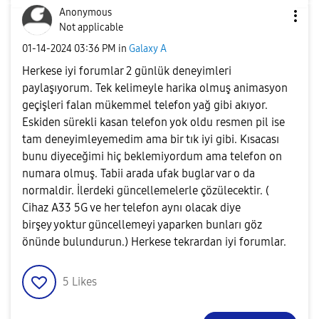
Anonymous
Not applicable
‎01-14-2024
03:36 PM
in
Galaxy A
Herkese iyi forumlar 2 günlük deneyimleri
paylaşıyorum. Tek kelimeyle harika olmuş animasyon
geçişleri falan mükemmel telefon yağ gibi akıyor.
Eskiden sürekli kasan telefon yok oldu resmen pil ise
tam deneyimleyemedim ama bir tık iyi gibi. Kısacası
bunu diyeceğimi hiç beklemiyordum ama telefon on
numara olmuş. Tabii arada ufak buglar var o da
normaldir. İlerdeki güncellemelerle çözülecektir. (
Cihaz A33 5G ve her telefon aynı olacak diye
birşey yoktur güncellemeyi yaparken bunları göz
önünde bulundurun.) Herkese tekrardan iyi forumlar.
5
Likes