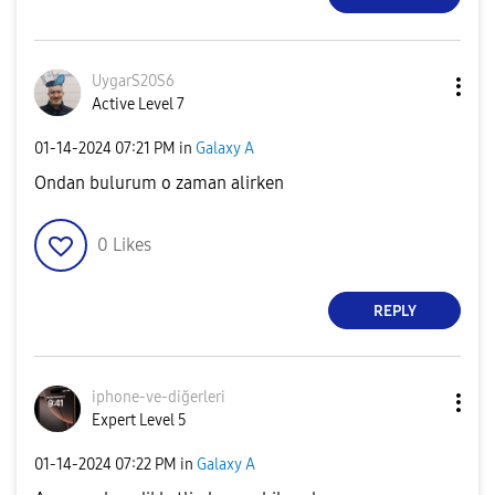
UygarS20S6
Active Level 7
‎01-14-2024
07:21 PM
in
Galaxy A
Ondan bulurum o zaman alirken
0
Likes
REPLY
iphone-ve-diğer
leri
Expert Level 5
‎01-14-2024
07:22 PM
in
Galaxy A