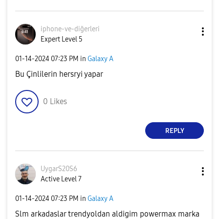
iphone-ve-diğer
leri
Expert Level 5
‎01-14-2024
07:23 PM
in
Galaxy A
Bu Çinlilerin hersryi yapar
0
Likes
REPLY
UygarS20S6
Active Level 7
‎01-14-2024
07:23 PM
in
Galaxy A
Slm arkadaslar trendyoldan aldigim powermax marka