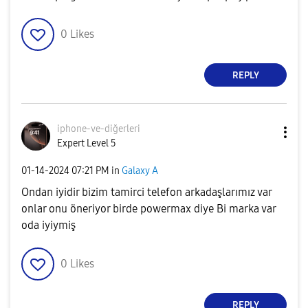
0
Likes
REPLY
iphone-ve-diğer
leri
Expert Level 5
‎01-14-2024
07:21 PM
in
Galaxy A
Ondan iyidir bizim tamirci telefon arkadaşlarımız var
onlar onu öneriyor birde powermax diye Bi marka var
oda iyiymiş
0
Likes
REPLY