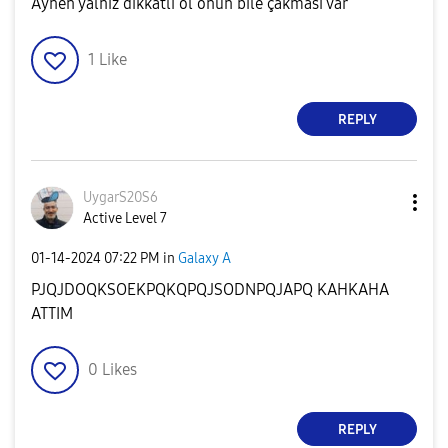
Aynen yalnız dikkatli ol onun bile çakması var
1
Like
REPLY
UygarS20S6
Active Level 7
‎01-14-2024
07:22 PM
in
Galaxy A
PJQJDOQKSOEKPQKQPQJSODNPQJAPQ KAHKAHA
ATTIM
0
Likes
REPLY