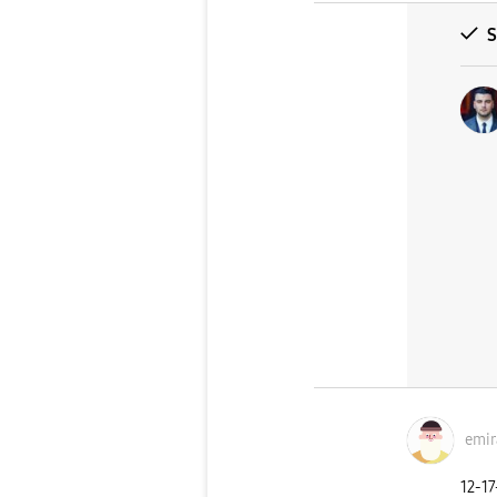
S
emir
‎12-1