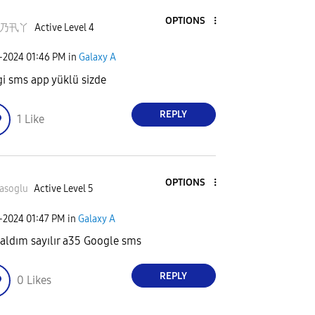
OPTIONS
乃卂丫
Active Level 4
7-2024
01:46 PM
in
Galaxy A
i sms app yüklü sizde
REPLY
1
Like
OPTIONS
asoglu
Active Level 5
7-2024
01:47 PM
in
Galaxy A
 aldım sayılır a35 Google sms
REPLY
0
Likes