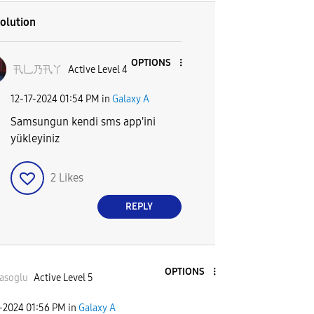
olution
OPTIONS
卂乚乃卂丫
Active Level 4
‎12-17-2024
01:54 PM
in
Galaxy A
Samsungun kendi sms app'ini
yükleyiniz
2
Likes
REPLY
OPTIONS
asoglu
Active Level 5
7-2024
01:56 PM
in
Galaxy A