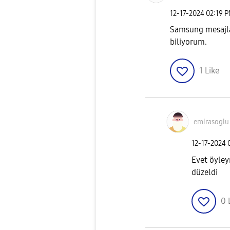
‎12-17-2024
02:19 
Samsung mesajla
biliyorum.
1
Like
emirasoglu
‎12-17-2024
Evet öyle
düzeldi
0