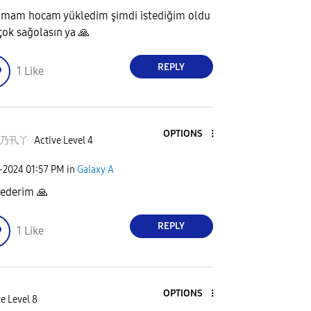
mam hocam yükledim şimdi istediğim oldu
 çok sağolasın ya
🙏
REPLY
1
Like
OPTIONS
乃卂丫
Active Level 4
7-2024
01:57 PM
in
Galaxy A
 ederim
🙏
REPLY
1
Like
OPTIONS
e Level 8