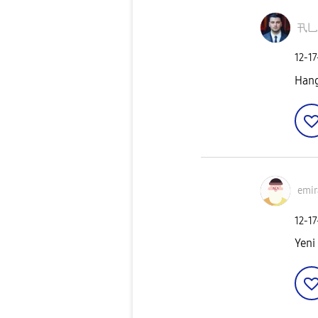
卂乚
‎12-1
Hang
emir
‎12-1
Yeni