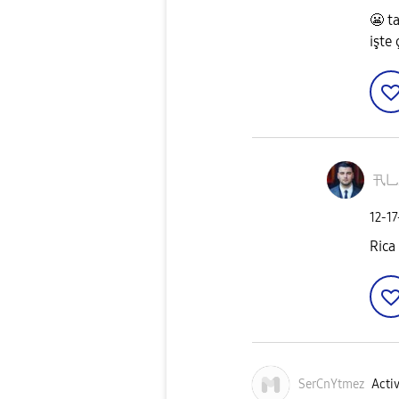
😬
ta
işte
卂乚
‎12-1
Rica
SerCnYtmez
Activ