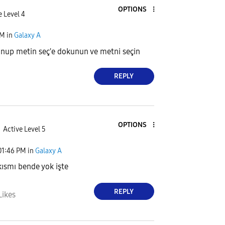
OPTIONS
e Level 4
PM
in
Galaxy A
nup metin seç'e dokunun ve metni seçin
REPLY
OPTIONS
Active Level 5
01:46 PM
in
Galaxy A
kısmı bende yok işte
REPLY
Likes