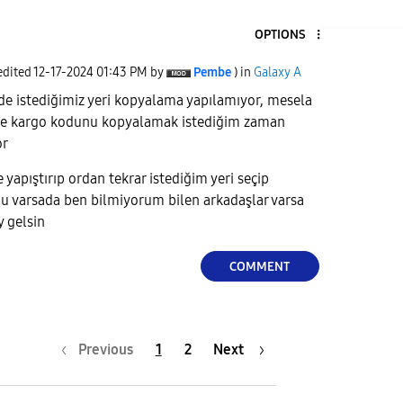
OPTIONS
5
 edited
‎12-17-2024
01:43 PM
by
Pembe
) in
Galaxy A
de istediğimiz yeri kopyalama yapılamıyor, mesela
ece kargo kodunu kopyalamak istediğim zaman
or
yapıştırıp ordan tekrar istediğim yeri seçip
u varsada ben bilmiyorum bilen arkadaşlar varsa
y gelsin
COMMENT
Previous
1
2
Next