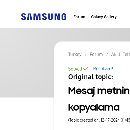
Forum
Galaxy Gallery
Turkey
Forum
Akıllı Te
Resolved!
Solved
Original topic:
Mesaj metnin
kopyalama
(Topic created on: 12-17-2024 01:4