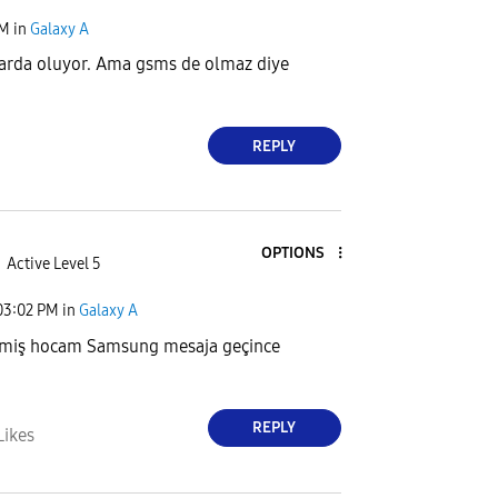
PM
in
Galaxy A
rda oluyor. Ama gsms de olmaz diye
REPLY
OPTIONS
Active Level 5
03:02 PM
in
Galaxy A
ymiş hocam Samsung mesaja geçince
REPLY
Likes