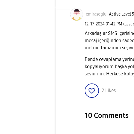
emirasoglu
Active Level 
‎12-17-2024
01:42 PM
(Last
Arkadaşlar SMS içerisin
mesaj içeriğinden sad
metnin tamamını seçiy
Bende cevaplama yerine 
kopyalıyorum başka yol
sevinirim. Herkese kola
2
Likes
10 Comments