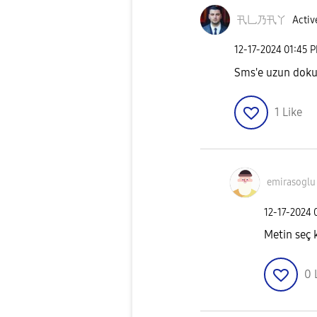
卂乚乃卂丫
Activ
‎12-17-2024
01:45 
Sms'e uzun doku
1
Like
emirasoglu
‎12-17-2024
Metin seç 
0