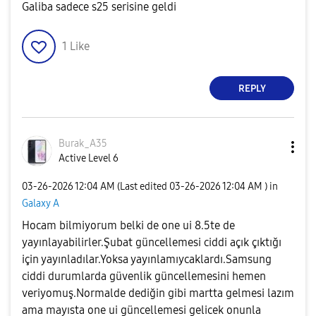
Galiba sadece s25 serisine geldi
1
Like
REPLY
Burak_A35
Active Level 6
‎03-26-2026
12:04 AM
(Last edited
‎03-26-2026
12:04 AM
) in
Galaxy A
Hocam bilmiyorum belki de one ui 8.5te de
yayınlayabilirler.Şubat güncellemesi ciddi açık çıktığı
için yayınladılar.Yoksa yayınlamıycaklardı.Samsung
ciddi durumlarda güvenlik güncellemesini hemen
veriyomuş.Normalde dediğin gibi martta gelmesi lazım
ama mayısta one ui güncellemesi gelicek onunla