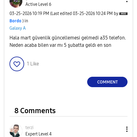
Active Level 6
‎03-25-2026
10:19 PM
(Last edited
‎03-25-2026
10:24 PM
by
Bordo
) in
Galaxy A
Hala mart güvenlik güncellemesi gelmedi a35 telefon.
Neden acaba bilen var mı 5 şubatta geldı en son
1
Like
COMMENT
8 Comments
terzi
Expert Level 4